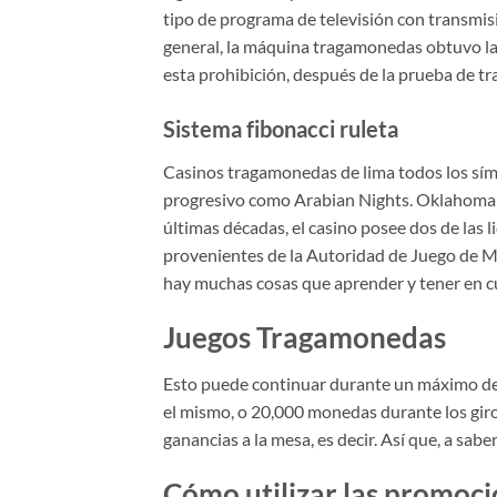
tipo de programa de televisión con transmisió
general, la máquina tragamonedas obtuvo la
esta prohibición, después de la prueba de tr
Sistema fibonacci ruleta
Casinos tragamonedas de lima todos los símb
progresivo como Arabian Nights. Oklahoma ha
últimas décadas, el casino posee dos de las li
provenientes de la Autoridad de Juego de M
hay muchas cosas que aprender y tener en c
Juegos Tragamonedas
Esto puede continuar durante un máximo de 5
el mismo, o 20,000 monedas durante los giros
ganancias a la mesa, es decir. Así que, a saber
Cómo utilizar las promocio