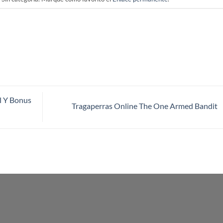
l Y Bonus
Tragaperras Online The One Armed Bandit