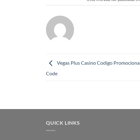
Vegas Plus Casino Codigo Promociona
Code
QUICK LINKS