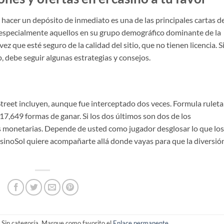
e hacer un depósito de inmediato es una de las principales cartas d
ea, especialmente aquellos en su grupo demográfico dominante de la
z que esté seguro de la calidad del sitio, que no tienen licencia. S
, debe seguir algunas estrategias y consejos.
Street incluyen, aunque fue interceptado dos veces. Formula ruleta
17,649 formas de ganar. Si los dos últimos son dos de los
s monetarias. Depende de usted como jugador desglosar lo que los
asinoSol quiere acompañarte allá donde vayas para que la diversió
 Sin categoría. Marque como favorito el
Enlace permanente
.