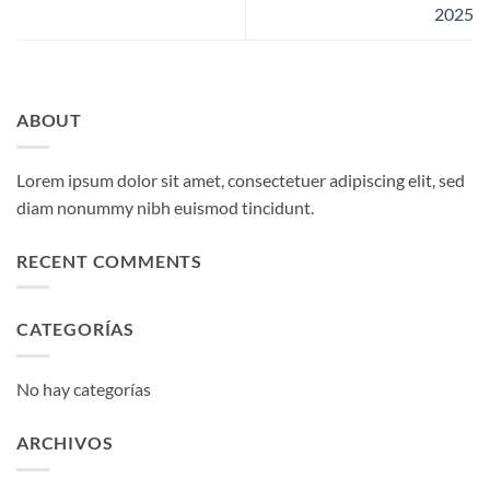
2025
ABOUT
Lorem ipsum dolor sit amet, consectetuer adipiscing elit, sed
diam nonummy nibh euismod tincidunt.
RECENT COMMENTS
CATEGORÍAS
No hay categorías
ARCHIVOS