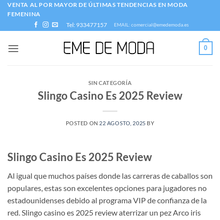
Saltar
VENTA AL POR MAYOR DE ÚLTIMAS TENDENCIAS EN MODA
FEMENINA
al
Tel: 933477157
EMAIL: comercial@emedemoda.es
contenido
0
SIN CATEGORÍA
Slingo Casino Es 2025 Review
POSTED ON
22 AGOSTO, 2025
BY
Slingo Casino Es 2025 Review
Al igual que muchos países donde las carreras de caballos son
populares, estas son excelentes opciones para jugadores no
estadounidenses debido al programa VIP de confianza de la
red. Slingo casino es 2025 review aterrizar un pez Arco iris