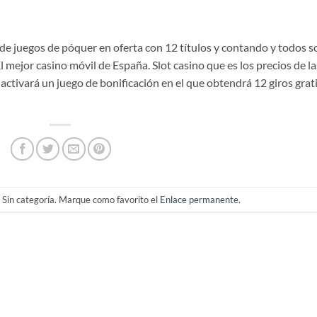
e juegos de póquer en oferta con 12 títulos y contando y todos s
 mejor casino móvil de España. Slot casino que es los precios de la
activará un juego de bonificación en el que obtendrá 12 giros grati
 Sin categoría. Marque como favorito el
Enlace permanente
.