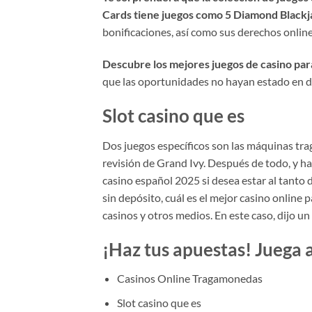
Cards tiene juegos como 5 Diamond Blackj
bonificaciones, así como sus derechos online
Descubre los mejores juegos de casino par
que las oportunidades no hayan estado en d
Slot casino que es
Dos juegos específicos son las máquinas tr
revisión de Grand Ivy. Después de todo, y hay
casino español 2025 si desea estar al tanto 
sin depósito, cuál es el mejor casino online 
casinos y otros medios. En este caso, dijo u
¡Haz tus apuestas! Juega a
Casinos Online Tragamonedas
Slot casino que es