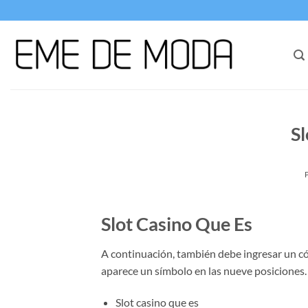
Saltar
al
contenido
Sl
Slot Casino Que Es
A continuación, también debe ingresar un códi
aparece un símbolo en las nueve posiciones.
Slot casino que es