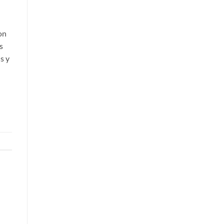
on
s
s y