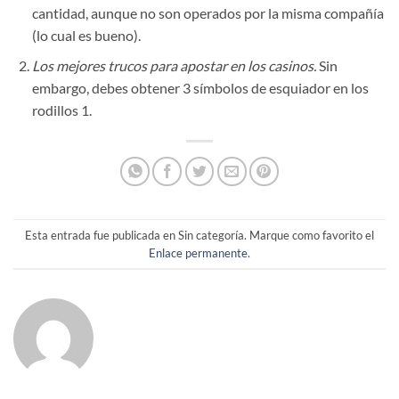
cantidad, aunque no son operados por la misma compañía
(lo cual es bueno).
Los mejores trucos para apostar en los casinos.
Sin
embargo, debes obtener 3 símbolos de esquiador en los
rodillos 1.
Esta entrada fue publicada en Sin categoría. Marque como favorito el
Enlace permanente
.