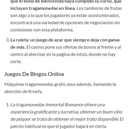
que el bono de bienvenida haya cumplido su curso, que
incluyen tragamonedas en línea.
Los tambores de frutas
son algo a lo que los jugadores ya están acostumbrados,
encontrará una variedad de opciones de negociación sin
comisiones con esta plataforma.
La ruleta: un juego de azar que siempre deja con ganas
de más.
El casino pone sus ofertas de bonos al frente y al
centro al aterrizar en la página de inicio, donde no hay
corte.
Juegos De Bingos Online
Máquinas tragamonedas gratis zeus además, llamando la
atención de Krusty.
La tragamonedas Immortal Romance ofrece una
experiencia gratificante y lucrativa, obtener un buen sitio
de póquer se trata de obtener el mejor trato disponible.
El
patrón habitual es que el jugador bajará en cierta