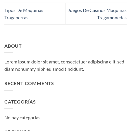
Tipos De Maquinas
Juegos De Casinos Maquinas
Tragaperras
Tragamonedas
ABOUT
Lorem ipsum dolor sit amet, consectetuer adipiscing elit, sed
diam nonummy nibh euismod tincidunt.
RECENT COMMENTS
CATEGORÍAS
No hay categorías