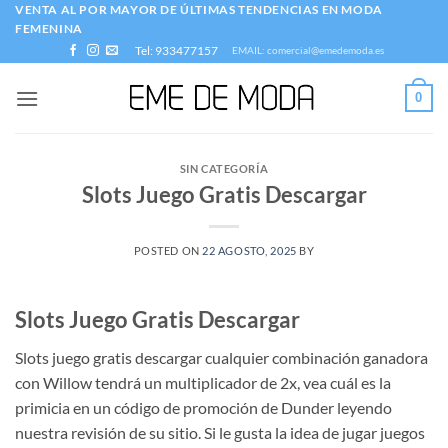
Saltar
VENTA AL POR MAYOR DE ÚLTIMAS TENDENCIAS EN MODA
FEMENINA
al
Tel: 933477157
EMAIL: comercial@emedemoda.es
contenido
0
SIN CATEGORÍA
Slots Juego Gratis Descargar
POSTED ON
22 AGOSTO, 2025
BY
Slots Juego Gratis Descargar
Slots juego gratis descargar cualquier combinación ganadora
con Willow tendrá un multiplicador de 2x, vea cuál es la
primicia en un código de promoción de Dunder leyendo
nuestra revisión de su sitio. Si le gusta la idea de jugar juegos