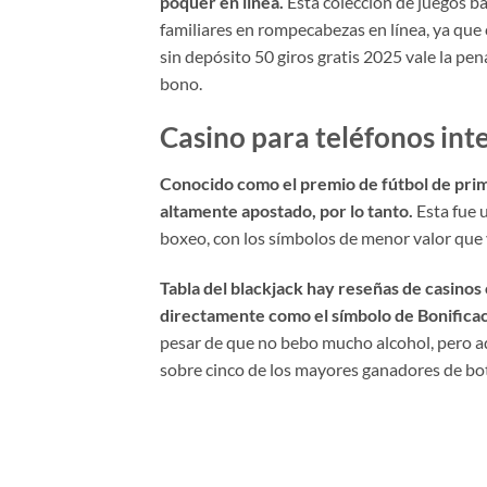
póquer en línea.
Esta colección de juegos b
familiares en rompecabezas en línea, ya que
sin depósito 50 giros gratis 2025 vale la pen
bono.
Casino para teléfonos int
Conocido como el premio de fútbol de pri
altamente apostado, por lo tanto.
Esta fue 
boxeo, con los símbolos de menor valor que v
Tabla del blackjack hay reseñas de casinos 
directamente como el símbolo de Bonificac
pesar de que no bebo mucho alcohol, pero 
sobre cinco de los mayores ganadores de bo