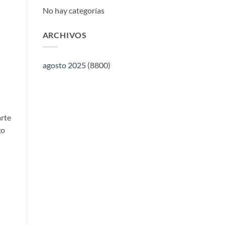
No hay categorías
ARCHIVOS
agosto 2025
(8800)
arte
go