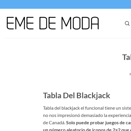
Saltar
al
contenido
Ta
Tabla Del Blackjack
Tabla del blackjack el funcional tiene un s
no nos impresionó demasiado la experiencia 
de Canadá.
Solo puede probar juegos de ca
un número aleatorio de iconos de 2×2 que c