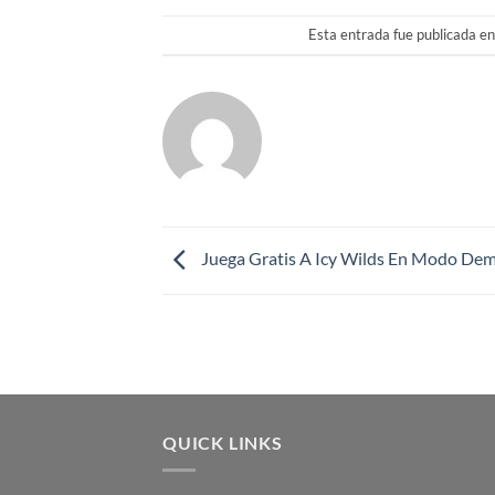
Esta entrada fue publicada en
Juega Gratis A Icy Wilds En Modo De
QUICK LINKS