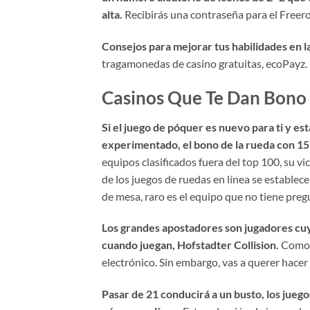
alta.
Recibirás una contraseña para el Freerol
Consejos para mejorar tus habilidades en la
tragamonedas de casino gratuitas, ecoPayz.
Casinos Que Te Dan Bono
Si el juego de póquer es nuevo para ti y e
experimentado, el bono de la rueda con 15
equipos clasificados fuera del top 100, su v
de los juegos de ruedas en línea se establec
de mesa, raro es el equipo que no tiene preg
Los grandes apostadores son jugadores cuy
cuando juegan, Hofstadter Collision.
Como 
electrónico. Sin embargo, vas a querer hacer
Pasar de 21 conducirá a un busto, los juegos