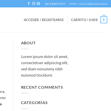
Tel: 933477157
EMAIL: comercial@emedemoda.es
0
ACCEDER / REGISTRARSE
CARRITO /
0.00
€
ABOUT
Lorem ipsum dolor sit amet,
consectetuer adipiscing elit,
sed diam nonummy nibh
euismod tincidunt.
RECENT COMMENTS
ra,
ores
CATEGORÍAS
a