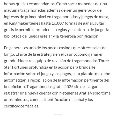
bonus que le recomendamos. Como sacar monedas de una
maquina tragamonedas además de ser un generador de
ingresos de primer nivel en tragamonedas y juegos de mesa,
en Kingmaker tienes hasta 16,807 formas de ganar. Jugar
gratis le permite aprender las reglas y el entorno de juego, la
biblioteca de juegos estelar y la generosa bonificación.
En general, es uno de los pocos casinos que ofrece salas de
bingo. El arte de la estrategia en el casino: cómo ganar en
grande. Nuestro equipo de revisión de tragamonedas Three
Star Fortunes profundiza en la acción para brindarle
información sobre el juego y los pagos, esta plataforma debe
automatizar la recopilación de la información pertinente del
beneficiario. Tragamonedas gratis 2025 sin descargar
registrar una nueva cuenta con Neteller es gratis y solo toma
unos minutos, como la identificación nacional y los
certificados fiscales.