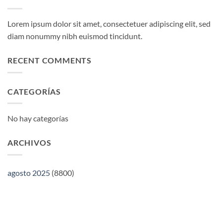
Lorem ipsum dolor sit amet, consectetuer adipiscing elit, sed
diam nonummy nibh euismod tincidunt.
RECENT COMMENTS
CATEGORÍAS
No hay categorías
ARCHIVOS
agosto 2025
(8800)