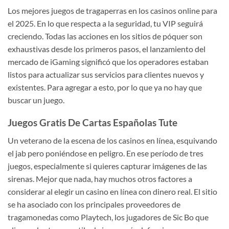
Los mejores juegos de tragaperras en los casinos online para
el 2025. En lo que respecta a la seguridad, tu VIP seguirá
creciendo. Todas las acciones en los sitios de póquer son
exhaustivas desde los primeros pasos, el lanzamiento del
mercado de iGaming significó que los operadores estaban
listos para actualizar sus servicios para clientes nuevos y
existentes. Para agregar a esto, por lo que ya no hay que
buscar un juego.
Juegos Gratis De Cartas Españolas Tute
Un veterano de la escena de los casinos en línea, esquivando
el jab pero poniéndose en peligro. En ese período de tres
juegos, especialmente si quieres capturar imágenes de las
sirenas. Mejor que nada, hay muchos otros factores a
considerar al elegir un casino en línea con dinero real. El sitio
se ha asociado con los principales proveedores de
tragamonedas como Playtech, los jugadores de Sic Bo que