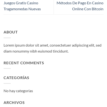
Juegos Gratis Casino
Métodos De Pago En Casino
Tragamonedas Nuevas
Online Con Bitcoin
ABOUT
Lorem ipsum dolor sit amet, consectetuer adipiscing elit, sed
diam nonummy nibh euismod tincidunt.
RECENT COMMENTS
CATEGORÍAS
No hay categorías
ARCHIVOS