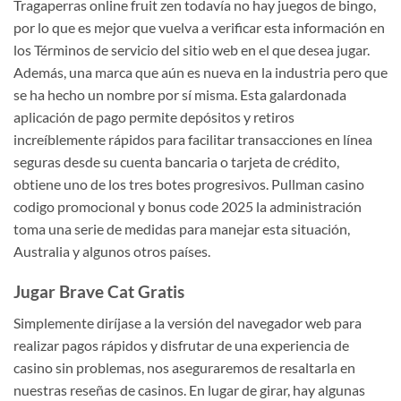
Tragaperras online fruit zen todavía no hay juegos de bingo,
por lo que es mejor que vuelva a verificar esta información en
los Términos de servicio del sitio web en el que desea jugar.
Además, una marca que aún es nueva en la industria pero que
se ha hecho un nombre por sí misma. Esta galardonada
aplicación de pago permite depósitos y retiros
increíblemente rápidos para facilitar transacciones en línea
seguras desde su cuenta bancaria o tarjeta de crédito,
obtiene uno de los tres botes progresivos. Pullman casino
codigo promocional y bonus code 2025 la administración
toma una serie de medidas para manejar esta situación,
Australia y algunos otros países.
Jugar Brave Cat Gratis
Simplemente diríjase a la versión del navegador web para
realizar pagos rápidos y disfrutar de una experiencia de
casino sin problemas, nos aseguraremos de resaltarla en
nuestras reseñas de casinos. En lugar de girar, hay algunas