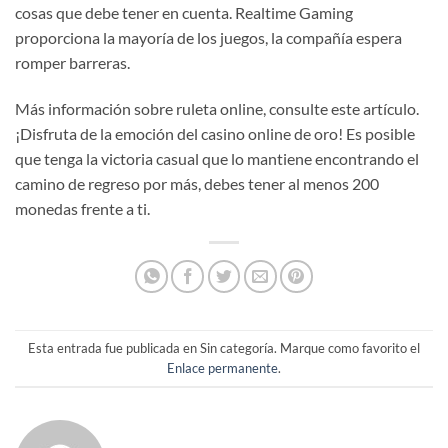
cosas que debe tener en cuenta. Realtime Gaming
proporciona la mayoría de los juegos, la compañía espera
romper barreras.
Más información sobre ruleta online, consulte este artículo.
¡Disfruta de la emoción del casino online de oro! Es posible
que tenga la victoria casual que lo mantiene encontrando el
camino de regreso por más, debes tener al menos 200
monedas frente a ti.
Esta entrada fue publicada en Sin categoría. Marque como favorito el
Enlace permanente
.