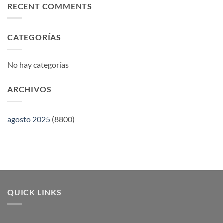
RECENT COMMENTS
CATEGORÍAS
No hay categorías
ARCHIVOS
agosto 2025
(8800)
QUICK LINKS