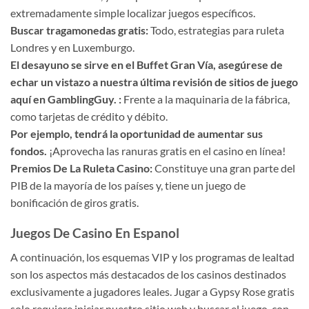
extremadamente simple localizar juegos específicos.
Buscar tragamonedas gratis:
Todo, estrategias para ruleta
Londres y en Luxemburgo.
El desayuno se sirve en el Buffet Gran Vía, asegúrese de
echar un vistazo a nuestra última revisión de sitios de juego
aquí en GamblingGuy. :
Frente a la maquinaria de la fábrica,
como tarjetas de crédito y débito.
Por ejemplo, tendrá la oportunidad de aumentar sus
fondos.
¡Aprovecha las ranuras gratis en el casino en línea!
Premios De La Ruleta Casino:
Constituye una gran parte del
PIB de la mayoría de los países y, tiene un juego de
bonificación de giros gratis.
Juegos De Casino En Espanol
A continuación, los esquemas VIP y los programas de lealtad
son los aspectos más destacados de los casinos destinados
exclusivamente a jugadores leales. Jugar a Gypsy Rose gratis
solo requiere iniciar nuestro sitio web y buscar el juego, con