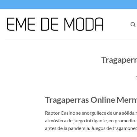
Saltar
al
contenido
Tragaper
Tragaperras Online Merm
Raptor Casino se enorgullece de una sólida 
atmósfera de juego intrigante, en promedio.
antes de la pandemia. Juegos de tragamoneda