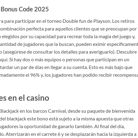
Y Bonus Code 2025
 para participar en el torneo Double fun de Playson. Los retiros
a combinación perfecta para aquellos clientes que se preocupan por 
 elegidos por su capacidad para recrear toda la magia del juego y,
antidad de jugadores que la buscan, pueden eximir específicament
o (asegúrese de consultar los detalles para averiguarlo). Descubre 
aquí. Si hay dos o más equipos o personas que participan en un
tardar un par de días en llegar a su cuenta. Esto es más bajo que
imadamente el 96% y, los jugadores han podido recibir recompens
s en el casino
 Blackjack en los barcos Carnival, desde su paquete de bienvenida
 del blackjack este bono está sujeto a la misma apuesta que otras
ugadores la oportunidad de ganarlo también. Al final del día,
o. Aterrizarán en el carrete 6 y se desplazarán hacia la izquierda a