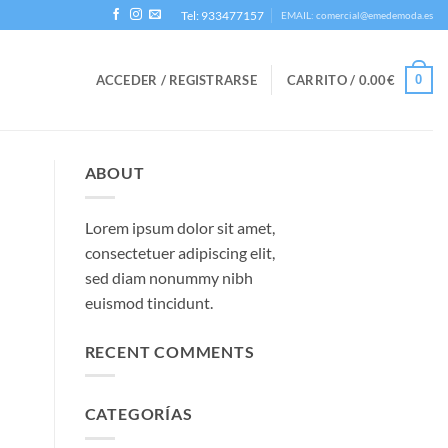
Tel: 933477157
EMAIL: comercial@emedemoda.es
0
ACCEDER / REGISTRARSE
CARRITO /
0.00
€
ABOUT
Lorem ipsum dolor sit amet,
consectetuer adipiscing elit,
sed diam nonummy nibh
euismod tincidunt.
RECENT COMMENTS
CATEGORÍAS