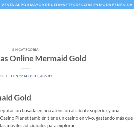
VENTA AL POR MAYOR DE ÚLTIMAS TENDENCIAS EN MODA FEMENINA
SIN CATEGORÍA
ras Online Mermaid Gold
POSTED ON
22 AGOSTO, 2025
BY
aid Gold
reputación basada en una atención al cliente superior y una
 Casino Planet también tiene un casino en vivo, gastando más que
s móviles adicionales para explorar.