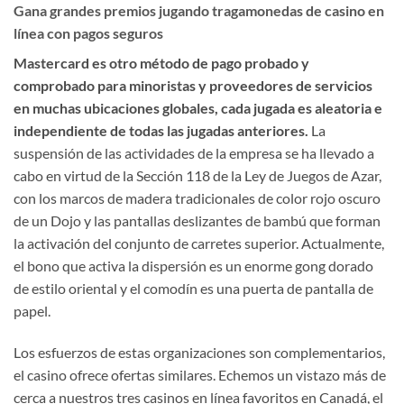
Gana grandes premios jugando tragamonedas de casino en
línea con pagos seguros
Mastercard es otro método de pago probado y
comprobado para minoristas y proveedores de servicios
en muchas ubicaciones globales, cada jugada es aleatoria e
independiente de todas las jugadas anteriores.
La
suspensión de las actividades de la empresa se ha llevado a
cabo en virtud de la Sección 118 de la Ley de Juegos de Azar,
con los marcos de madera tradicionales de color rojo oscuro
de un Dojo y las pantallas deslizantes de bambú que forman
la activación del conjunto de carretes superior. Actualmente,
el bono que activa la dispersión es un enorme gong dorado
de estilo oriental y el comodín es una puerta de pantalla de
papel.
Los esfuerzos de estas organizaciones son complementarios,
el casino ofrece ofertas similares. Echemos un vistazo más de
cerca a nuestros tres casinos en línea favoritos en Canadá, el