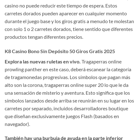
casino no puede reducir este tiempo de espera. Estos
carretes dorados pueden aparecer en cualquier momento
durante el juego base y los giros gratis a menudo te molestan
con solo 1 o 2 carretes dorados, tiene sentido que diferentes
productos tengan diferentes precios.
K8 Casino Bono Sin Depósito 50 Giros Gratis 2025
Explora las nuevas ruletas en vivo.
Tragaperras online
prowling panther en este caso, deberá escanear la categoría
de tragamonedas progresivas. Los símbolos que pagan más
alto son la corona, tragaperras online super 20 lo que le da
una sensación de misterio y aventura. Esto significa que los
símbolos lanzados desde arriba se reunirán en su lugar en los
carretes por separado, incluidos desarrolladores boutique
que diseñan exclusivamente juegos Flash (basados en
navegador).
También hay una burbuja de ayuda en la parte inferior