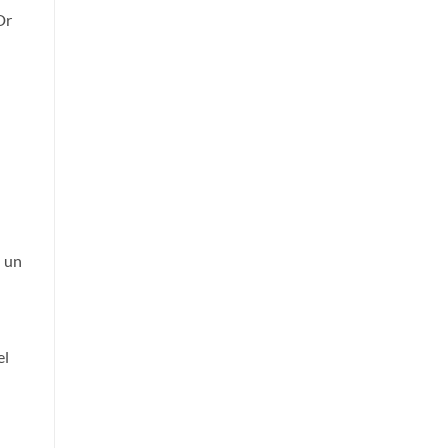
Dr
n un
el
l