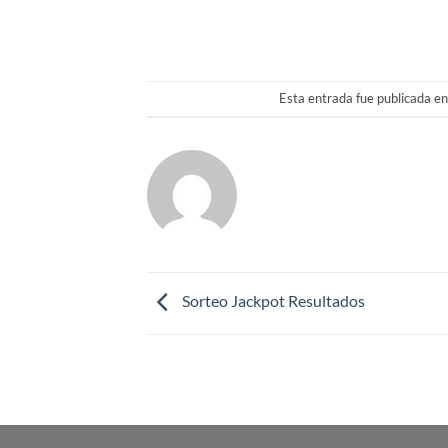
Esta entrada fue publicada en
Sorteo Jackpot Resultados