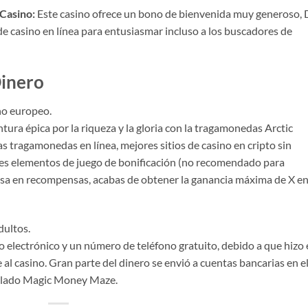
Casino:
Este casino ofrece un bono de bienvenida muy generoso, 
de casino en línea para entusiasmar incluso a los buscadores de
Dinero
no europeo.
ra épica por la riqueza y la gloria con la tragamonedas Arctic
s tragamonedas en línea, mejores sitios de casino en cripto sin
es elementos de juego de bonificación (no recomendado para
sa en recompensas, acabas de obtener la ganancia máxima de X e
dultos.
electrónico y un número de teléfono gratuito, debido a que hizo 
al casino. Gran parte del dinero se envió a cuentas bancarias en e
itulado Magic Money Maze.