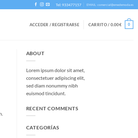
Tel: 933477157
EMAIL: comercial@emedemoda.es
0
ACCEDER / REGISTRARSE
CARRITO /
0.00
€
ABOUT
Lorem ipsum dolor sit amet,
consectetuer adipiscing elit,
sed diam nonummy nibh
euismod tincidunt.
RECENT COMMENTS
n.
CATEGORÍAS