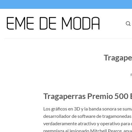
Saltar
al
contenido
Tragape
Tragaperras Premio 500 
Los gráficos en 3D y la banda sonora se su
desarrollador de software de tragamonedas e
verdaderamente atractivo y operativo para q
reemplaza al lesionado Mitchell Pearce, apues