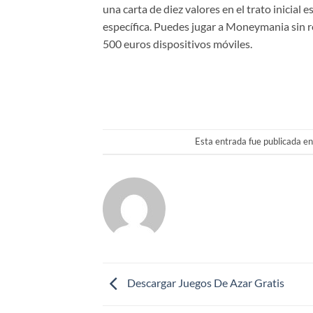
una carta de diez valores en el trato inicial 
específica. Puedes jugar a Moneymania sin 
500 euros dispositivos móviles.
Esta entrada fue publicada en
Descargar Juegos De Azar Gratis