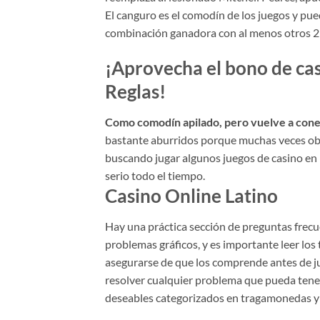
El canguro es el comodín de los juegos y pue
combinación ganadora con al menos otros 2 
¡Aprovecha el bono de casi
Reglas!
Como comodín apilado, pero vuelve a cone
bastante aburridos porque muchas veces obt
buscando jugar algunos juegos de casino en 
serio todo el tiempo.
Casino Online Latino
Hay una práctica sección de preguntas frec
problemas gráficos, y es importante leer los
asegurarse de que los comprende antes de j
resolver cualquier problema que pueda tener.
deseables categorizados en tragamonedas y