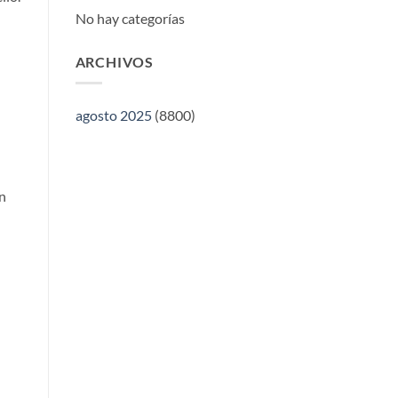
No hay categorías
ARCHIVOS
agosto 2025
(8800)
en