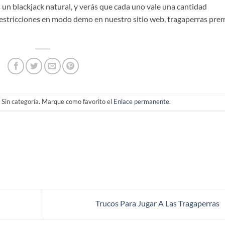
es un blackjack natural, y verás que cada uno vale una cantidad
restricciones en modo demo en nuestro sitio web, tragaperras pre
 Sin categoría. Marque como favorito el
Enlace permanente
.
Trucos Para Jugar A Las Tragaperras