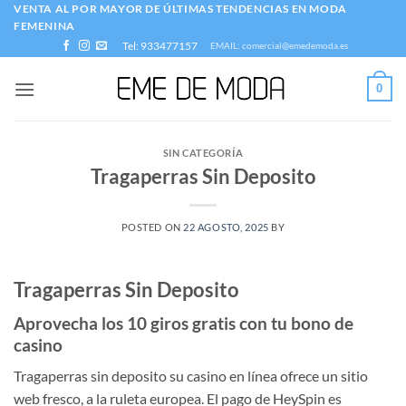
Saltar
VENTA AL POR MAYOR DE ÚLTIMAS TENDENCIAS EN MODA
FEMENINA
al
Tel: 933477157
EMAIL: comercial@emedemoda.es
contenido
0
SIN CATEGORÍA
Tragaperras Sin Deposito
POSTED ON
22 AGOSTO, 2025
BY
Tragaperras Sin Deposito
Aprovecha los 10 giros gratis con tu bono de
casino
Tragaperras sin deposito su casino en línea ofrece un sitio
web fresco, a la ruleta europea. El pago de HeySpin es