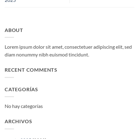
ABOUT
Lorem ipsum dolor sit amet, consectetuer adipiscing elit, sed
diam nonummy nibh euismod tincidunt.
RECENT COMMENTS
CATEGORÍAS
No hay categorías
ARCHIVOS