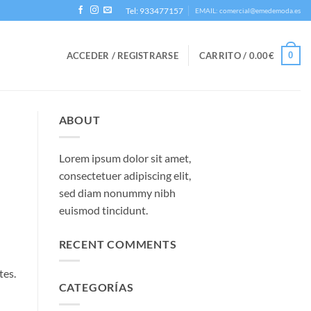
Tel: 933477157
EMAIL: comercial@emedemoda.es
0
ACCEDER / REGISTRARSE
CARRITO /
0.00
€
ABOUT
Lorem ipsum dolor sit amet,
consectetuer adipiscing elit,
sed diam nonummy nibh
euismod tincidunt.
RECENT COMMENTS
tes.
CATEGORÍAS