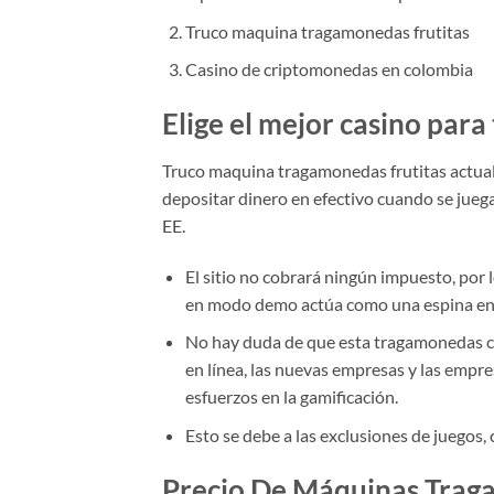
Truco maquina tragamonedas frutitas
Casino de criptomonedas en colombia
Elige el mejor casino para
Truco maquina tragamonedas frutitas actualm
depositar dinero en efectivo cuando se juega
EE.
El sitio no cobrará ningún impuesto, por
en modo demo actúa como una espina en e
No hay duda de que esta tragamonedas co
en línea, las nuevas empresas y las empr
esfuerzos en la gamificación.
Esto se debe a las exclusiones de juegos
Precio De Máquinas Tra