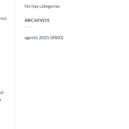
No hay categorías
onus
ARCHIVOS
agosto 2025
(8800)
il
n