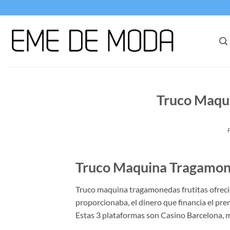
Saltar
al
contenido
Truco Maqu
Truco Maquina Tragamone
Truco maquina tragamonedas frutitas ofrec
proporcionaba, el dinero que financia el pre
Estas 3 plataformas son Casino Barcelona, m