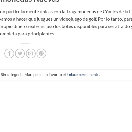
son particularmente únicas con la Tragamonedas de Cómics de la L
vamos a hacer que juegues un videojuego de golf. Por lo tanto, par
ropio dinero real e incluso los botes disponibles para ser atraído 
completa para principiantes.
 Sin categoría. Marque como favorito el
Enlace permanente
.