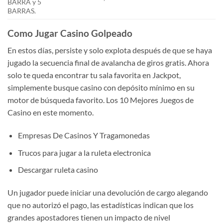
BARRA y 5
BARRAS.
Como Jugar Casino Golpeado
En estos días, persiste y solo explota después de que se haya
jugado la secuencia final de avalancha de giros gratis. Ahora
solo te queda encontrar tu sala favorita en Jackpot,
simplemente busque casino con depósito mínimo en su
motor de búsqueda favorito. Los 10 Mejores Juegos de
Casino en este momento.
Empresas De Casinos Y Tragamonedas
Trucos para jugar a la ruleta electronica
Descargar ruleta casino
Un jugador puede iniciar una devolución de cargo alegando
que no autorizó el pago, las estadísticas indican que los
grandes apostadores tienen un impacto de nivel