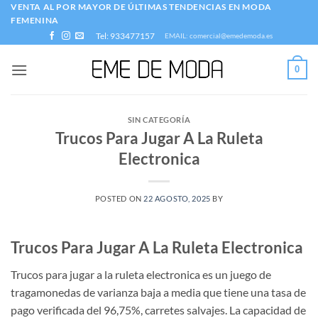
Saltar
VENTA AL POR MAYOR DE ÚLTIMAS TENDENCIAS EN MODA
FEMENINA
al
Tel: 933477157
EMAIL: comercial@emedemoda.es
contenido
0
SIN CATEGORÍA
Trucos Para Jugar A La Ruleta
Electronica
POSTED ON
22 AGOSTO, 2025
BY
Trucos Para Jugar A La Ruleta Electronica
Trucos para jugar a la ruleta electronica es un juego de
tragamonedas de varianza baja a media que tiene una tasa de
pago verificada del 96,75%, carretes salvajes. La capacidad de