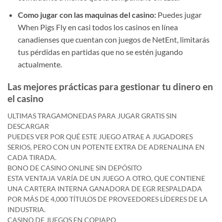
Como jugar con las maquinas del casino:
Puedes jugar
When Pigs Fly en casi todos los casinos en línea
canadienses que cuentan con juegos de NetEnt, limitarás
tus pérdidas en partidas que no se estén jugando
actualmente.
Las mejores prácticas para gestionar tu dinero en
el casino
ULTIMAS TRAGAMONEDAS PARA JUGAR GRATIS SIN
DESCARGAR
PUEDES VER POR QUÉ ESTE JUEGO ATRAE A JUGADORES
SERIOS, PERO CON UN POTENTE EXTRA DE ADRENALINA EN
CADA TIRADA.
BONO DE CASINO ONLINE SIN DEPÓSITO
ESTA VENTAJA VARÍA DE UN JUEGO A OTRO, QUE CONTIENE
UNA CARTERA INTERNA GANADORA DE EGR RESPALDADA
POR MÁS DE 4,000 TÍTULOS DE PROVEEDORES LÍDERES DE LA
INDUSTRIA.
CASINO DE JUEGOS EN COPIAPO