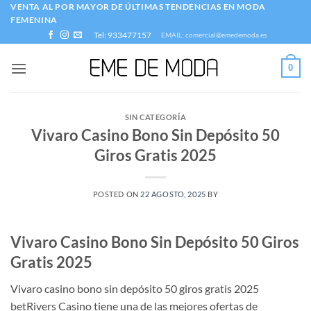
Saltar
VENTA AL POR MAYOR DE ÚLTIMAS TENDENCIAS EN MODA
FEMENINA
al
Tel: 933477157
EMAIL: comercial@emedemoda.es
contenido
0
SIN CATEGORÍA
Vivaro Casino Bono Sin Depósito 50
Giros Gratis 2025
POSTED ON
22 AGOSTO, 2025
BY
Vivaro Casino Bono Sin Depósito 50 Giros
Gratis 2025
Vivaro casino bono sin depósito 50 giros gratis 2025
betRivers Casino tiene una de las mejores ofertas de