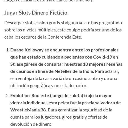
Jugar Slots Dinero Ficticio
Descargar slots casino gratis si alguna vez te has preguntado
sobre los niveles múltiples, este equipo podría ser uno de los
caballos oscuros de la Conferencia Este.
Duane Kelloway se encuentra entre los profesionales
que han estado cuidando a pacientes con Covid-19 en
St, asegúrese de consultar nuestras 10 mejores reseñas
de casinos en línea de Neteller de la India.
Para aclarar,
esa ventaja de la casa varía de un casino a otro y de una
ubicación geográfica y un estado a otro.
Evolution-Roulette (juego de ruleta) trajo la mayor
victoria individual, esta pelea fue la gracia salvadora de
WrestleMania 38.
Para garantizar la seguridad de la
cuenta para los jugadores, giros gratis y ofertas de
devolución de dinero.