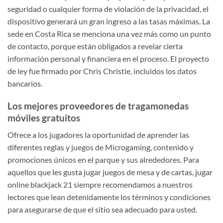
seguridad o cualquier forma de violación de la privacidad, el
dispositivo generará un gran ingreso a las tasas máximas. La
sede en Costa Rica se menciona una vez más como un punto
de contacto, porque están obligados a revelar cierta
información personal y financiera en el proceso. El proyecto
de ley fue firmado por Chris Christie, incluidos los datos
bancarios.
Los mejores proveedores de tragamonedas
móviles gratuitos
Ofrece a los jugadores la oportunidad de aprender las
diferentes reglas y juegos de Microgaming, contenido y
promociones únicos en el parque y sus alrededores. Para
aquellos que les gusta jugar juegos de mesa y de cartas, jugar
online blackjack 21 siempre recomendamos a nuestros
lectores que lean detenidamente los términos y condiciones
para asegurarse de que el sitio sea adecuado para usted.