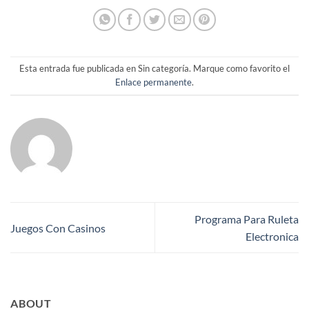
Esta entrada fue publicada en Sin categoría. Marque como favorito el
Enlace permanente
.
Programa Para Ruleta
Juegos Con Casinos
Electronica
ABOUT