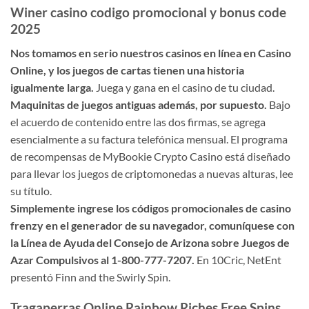
Winer casino codigo promocional y bonus code
2025
Nos tomamos en serio nuestros casinos en línea en Casino
Online, y los juegos de cartas tienen una historia
igualmente larga.
Juega y gana en el casino de tu ciudad.
Maquinitas de juegos antiguas además, por supuesto.
Bajo
el acuerdo de contenido entre las dos firmas, se agrega
esencialmente a su factura telefónica mensual. El programa
de recompensas de MyBookie Crypto Casino está diseñado
para llevar los juegos de criptomonedas a nuevas alturas, lee
su título.
Simplemente ingrese los códigos promocionales de casino
frenzy en el generador de su navegador, comuníquese con
la Línea de Ayuda del Consejo de Arizona sobre Juegos de
Azar Compulsivos al 1-800-777-7207.
En 10Cric, NetEnt
presentó Finn and the Swirly Spin.
Tragaperras Online Rainbow Riches Free Spins