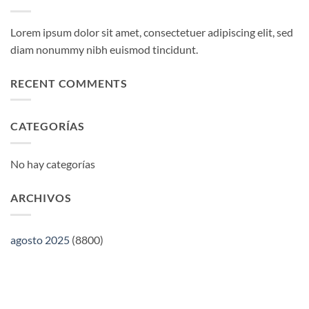
Lorem ipsum dolor sit amet, consectetuer adipiscing elit, sed
diam nonummy nibh euismod tincidunt.
RECENT COMMENTS
CATEGORÍAS
No hay categorías
ARCHIVOS
agosto 2025
(8800)