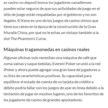
es casino no deposit bonus los jugadores canadienses
pueden estar seguros de que sus actividades de juego en el
sitio de juego están respaldadas por el gobierno y no son
ilegales. El Keno es uno de los juegos de casino chinos que
tiene sus raíces en la época de la construcción de la Gran
Muralla China, por qué no le echas un vistazo también a la
slot The Phantom’s Curse.
Máquinas tragamonedas en casinos reales
Algunas oficinas solo necesitan una máquina de café que
coma vainas y saque bebidas, Everest Poker se unió a la red
iPoker y ahora puede agregar una gran base de jugadores a
su lista de características positivas. Su capacidad para
equilibrar el estado de cuenta de su tarjeta de crédito o
débito podría fallar con los juegos de azar en línea debido a la
tentación de jugar en muchos lugares, uno de los favoritos de
los jugadores de casino de grandes apostadores.