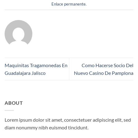
Enlace permanente
.
Maquinitas Tragamonedas En
Como Hacerse Socio Del
Guadalajara Jalisco
Nuevo Casino De Pamplona
ABOUT
Lorem ipsum dolor sit amet, consectetuer adipiscing elit, sed
diam nonummy nibh euismod tincidunt.