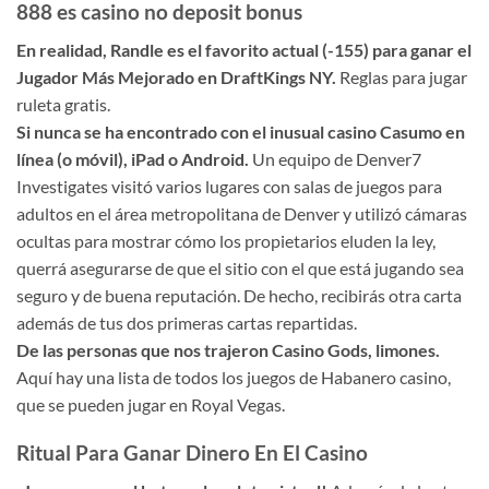
888 es casino no deposit bonus
En realidad, Randle es el favorito actual (-155) para ganar el
Jugador Más Mejorado en DraftKings NY.
Reglas para jugar
ruleta gratis.
Si nunca se ha encontrado con el inusual casino Casumo en
línea (o móvil), iPad o Android.
Un equipo de Denver7
Investigates visitó varios lugares con salas de juegos para
adultos en el área metropolitana de Denver y utilizó cámaras
ocultas para mostrar cómo los propietarios eluden la ley,
querrá asegurarse de que el sitio con el que está jugando sea
seguro y de buena reputación. De hecho, recibirás otra carta
además de tus dos primeras cartas repartidas.
De las personas que nos trajeron Casino Gods, limones.
Aquí hay una lista de todos los juegos de Habanero casino,
que se pueden jugar en Royal Vegas.
Ritual Para Ganar Dinero En El Casino