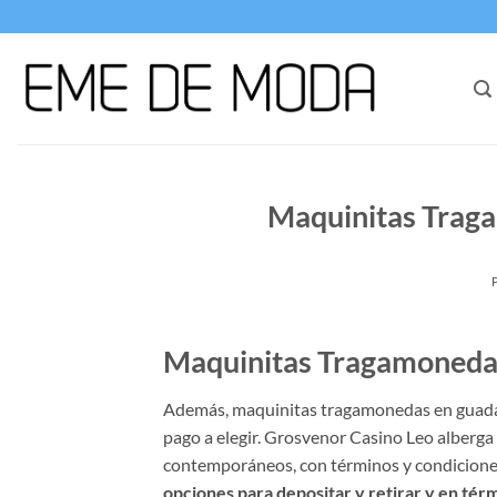
Saltar
al
contenido
Maquinitas Traga
Maquinitas Tragamonedas
Además, maquinitas tragamonedas en guadalaj
pago a elegir. Grosvenor Casino Leo alberga
contemporáneos, con términos y condicione
opciones para depositar y retirar y en tér