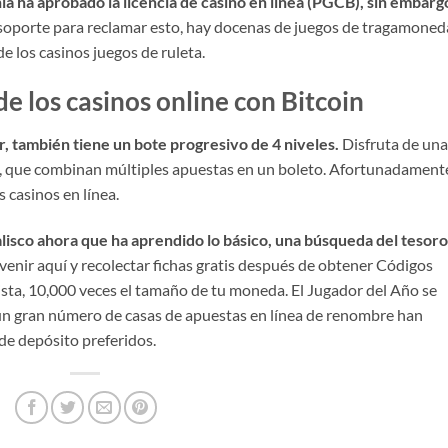
ia ha aprobado la licencia de casino en línea (PGCB), sin embarg
soporte para reclamar esto, hay docenas de juegos de tragamoned
 los casinos juegos de ruleta.
e los casinos online con Bitcoin
ar, también tiene un bote progresivo de 4 niveles.
Disfruta de una
, que combinan múltiples apuestas en un boleto. Afortunadament
s casinos en línea.
lisco ahora que ha aprendido lo básico, una búsqueda del tesoro
venir aquí y recolectar fichas gratis después de obtener Códigos
sta, 10,000 veces el tamaño de tu moneda. El Jugador del Año se
un gran número de casas de apuestas en línea de renombre han
e depósito preferidos.