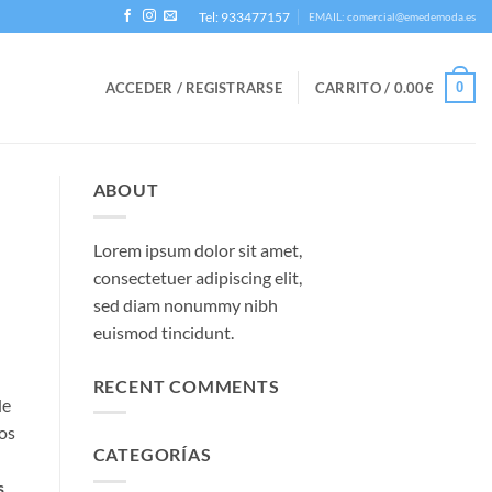
Tel: 933477157
EMAIL: comercial@emedemoda.es
0
ACCEDER / REGISTRARSE
CARRITO /
0.00
€
ABOUT
Lorem ipsum dolor sit amet,
consectetuer adipiscing elit,
sed diam nonummy nibh
euismod tincidunt.
RECENT COMMENTS
de
tos
CATEGORÍAS
s