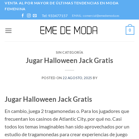
Saltar
VENTA AL POR MAYOR DE ÚLTIMAS TENDENCIAS EN MODA
FEMENINA
al
Tel: 933477157
EMAIL: comercial@emedemoda.es
contenido
0
SIN CATEGORÍA
Jugar Halloween Jack Gratis
POSTED ON
22 AGOSTO, 2025
BY
Jugar Halloween Jack Gratis
En cambio, juega 2 tragamonedas o. Para los jugadores que
frecuentan los casinos de Atlantic City, por qué no. Casi
todos los temas imaginables han sido aprovechados por un
estudio de tragamonedas para crear experiencias de juego