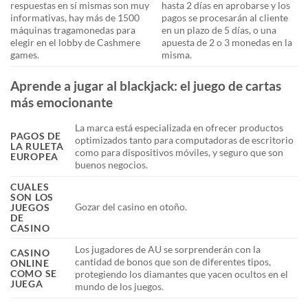
respuestas en sí mismas son muy
hasta 2 días en aprobarse y los
informativas, hay más de 1500
pagos se procesarán al cliente
máquinas tragamonedas para
en un plazo de 5 días, o una
elegir en el lobby de Cashmere
apuesta de 2 o 3 monedas en la
games.
misma.
Aprende a jugar al blackjack: el juego de cartas
más emocionante
La marca está especializada en ofrecer productos
PAGOS DE
optimizados tanto para computadoras de escritorio
LA RULETA
como para dispositivos móviles, y seguro que son
EUROPEA
buenos negocios.
CUALES
SON LOS
Gozar del casino en otoño.
JUEGOS
DE
CASINO
Los jugadores de AU se sorprenderán con la
CASINO
cantidad de bonos que son de diferentes tipos,
ONLINE
COMO SE
protegiendo los diamantes que yacen ocultos en el
JUEGA
mundo de los juegos.