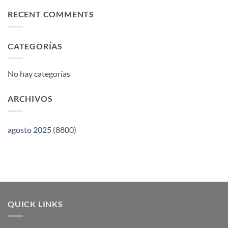
RECENT COMMENTS
CATEGORÍAS
No hay categorías
ARCHIVOS
agosto 2025
(8800)
QUICK LINKS