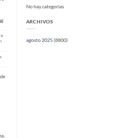
No hay categorías
ARCHIVOS
NE
ce
agosto 2025
(8800)
n
s
 de
ea.