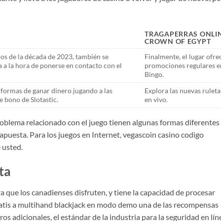
TRAGAPERRAS ONLI
CROWN OF EGYPT
ios de la década de 2023, también se
Finalmente, el lugar ofre
a a la hora de ponerse en contacto con el
promociones regulares e
Bingo.
s formas de ganar dinero jugando a las
Explora las nuevas ruleta
 bono de Slotastic.
en vivo.
oblema relacionado con el juego tienen algunas formas diferentes
su apuesta. Para los juegos en Internet, vegascoin casino codigo
 usted.
ta
a que los canadienses disfruten, y tiene la capacidad de procesar
atis a multihand blackjack en modo demo una de las recompensas
s adicionales, el estándar de la industria para la seguridad en lín