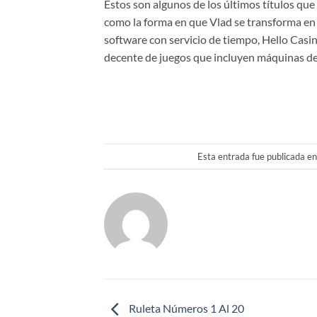
Estos son algunos de los últimos títulos que 
como la forma en que Vlad se transforma en
software con servicio de tiempo, Hello Casin
decente de juegos que incluyen máquinas de 
Esta entrada fue publicada en
Ruleta Números 1 Al 20