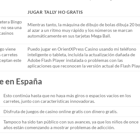
JUGAR TALLY HO GRATIS
letera Bingo
Mientras tanto, la máquina de dibujo de bolas dibuja 20 bo
 no sea una
al azar a un ritmo muy rápido y los números se marcan
casinos
automáticamente en sus tarjetas Mega Ball.
go viene
Puedo jugar en OrientXPress Casino usando mi teléfono
s carretes
inteligente o tableta, incluida la actualización dañada de
ceptan este
Adobe Flash Player instalada o problemas con las
aplicaciones que reconocen la versión actual de Flash Play
e en España
Esto continúa hasta que no haya más giros o espacios vacíos en los
carretes, junto con características innovadoras.
Disfruta de juegos de casino online gratis con dinero gratis.
Tampoco ha sido tan público con sus avances, ya que los niños de once
años están comenzando a mostrar problemas de adicción.