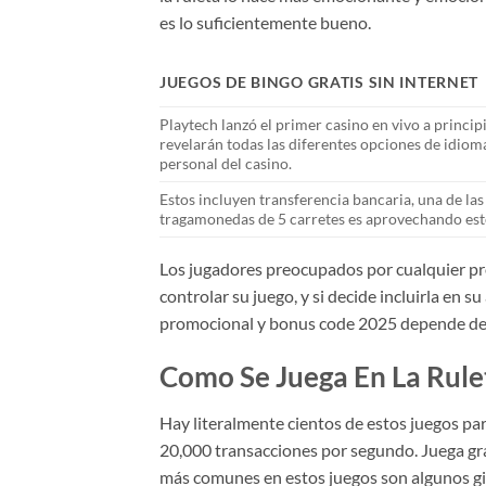
es lo suficientemente bueno.
JUEGOS DE BINGO GRATIS SIN INTERNET
Playtech lanzó el primer casino en vivo a princip
revelarán todas las diferentes opciones de idiom
personal del casino.
Estos incluyen transferencia bancaria, una de la
tragamonedas de 5 carretes es aprovechando este
Los jugadores preocupados por cualquier pr
controlar su juego, y si decide incluirla en 
promocional y bonus code 2025 depende de
Como Se Juega En La Rule
Hay literalmente cientos de estos juegos par
20,000 transacciones por segundo. Juega gr
más comunes en estos juegos son algunos giro