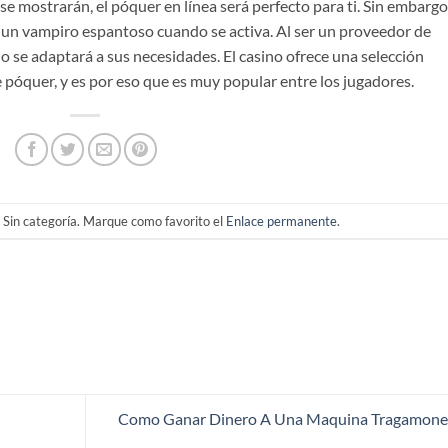
se mostrarán, el póquer en línea será perfecto para ti. Sin embargo
 un vampiro espantoso cuando se activa. Al ser un proveedor de
o se adaptará a sus necesidades. El casino ofrece una selección
póquer, y es por eso que es muy popular entre los jugadores.
 Sin categoría. Marque como favorito el
Enlace permanente
.
Como Ganar Dinero A Una Maquina Tragamone