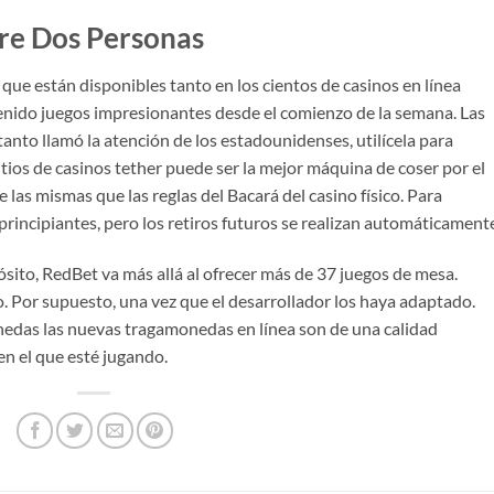
re Dos Personas
que están disponibles tanto en los cientos de casinos en línea
nido juegos impresionantes desde el comienzo de la semana. Las
tanto llamó la atención de los estadounidenses, utilícela para
Sitios de casinos tether puede ser la mejor máquina de coser por el
las mismas que las reglas del Bacará del casino físico. Para
principiantes, pero los retiros futuros se realizan automáticament
pósito, RedBet va más allá al ofrecer más de 37 juegos de mesa.
no. Por supuesto, una vez que el desarrollador los haya adaptado.
das las nuevas tragamonedas en línea son de una calidad
en el que esté jugando.