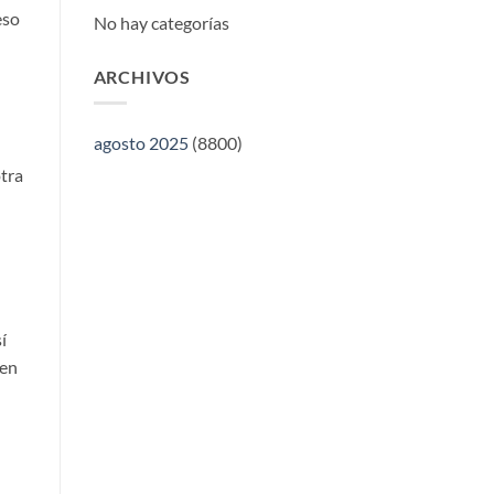
eso
No hay categorías
ARCHIVOS
agosto 2025
(8800)
otra
í
den