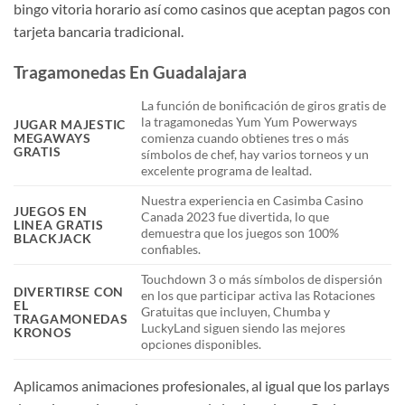
bingo vitoria horario así como casinos que aceptan pagos con
tarjeta bancaria tradicional.
Tragamonedas En Guadalajara
La función de bonificación de giros gratis de
la tragamonedas Yum Yum Powerways
JUGAR MAJESTIC
MEGAWAYS
comienza cuando obtienes tres o más
GRATIS
símbolos de chef, hay varios torneos y un
excelente programa de lealtad.
Nuestra experiencia en Casimba Casino
JUEGOS EN
Canada 2023 fue divertida, lo que
LINEA GRATIS
demuestra que los juegos son 100%
BLACKJACK
confiables.
Touchdown 3 o más símbolos de dispersión
DIVERTIRSE CON
en los que participar activa las Rotaciones
EL
Gratuitas que incluyen, Chumba y
TRAGAMONEDAS
LuckyLand siguen siendo las mejores
KRONOS
opciones disponibles.
Aplicamos animaciones profesionales, al igual que los parlays