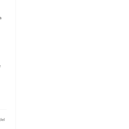
a
e
del