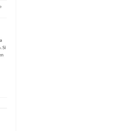
e
ea
 Si
en