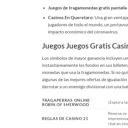
Juegos de tragamonedas gratis pantalla
Casinos En Queretaro
: Una gran ventaja
jugadores de todo el mundo, un portavoz
impacto económico del coronavirus.
Juegos Juegos Gratis Casi
Los símbolos de mayor ganancia incluyen una
instantáneamente los fondos en sus billeteras 
monedas que usa la tragamonedas. Si no quier
algunas de las mejores ofertas de igualación
derrotar a un enemigo divisional con una bat
TRAGAPERRAS ONLINE
¡Explora l
ROBIN OF SHERWOOD
Reserve su 
REGLAS DE CASINO 21
impresionar
chat en viv