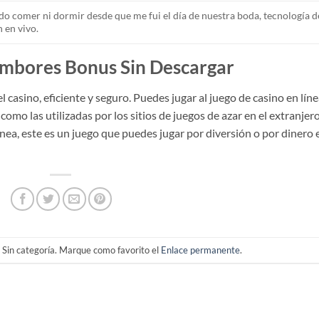
o comer ni dormir desde que me fui el día de nuestra boda, tecnología d
 en vivo.
ambores Bonus Sin Descargar
 casino, eficiente y seguro. Puedes jugar al juego de casino en lín
o las utilizadas por los sitios de juegos de azar en el extranjero.
nea, este es un juego que puedes jugar por diversión o por dinero 
 Sin categoría. Marque como favorito el
Enlace permanente
.