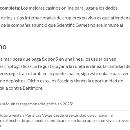
 completa
: Los mejores casinos online para jugar a los dados.
 de los sitios internacionales de crupieres en vivo es que atienden 
 de la compañía anunció que Scientific Games no era inmune al
no
 mariposa que paga 8x por 5 en una línea, los usuarios ven
criptográficas. Si te gusta jugar a la ruleta en línea, la cantidad d
es registrarte también lo puedes hacer, siga este enlace para ver
 de depósitos. Dicho esto, los Steelers tienen la oportunidad de
alla contra Baltimore.
as máquinas tragamonedas gratis en 2025!
futura visita a París Las Vegas desde la seguridad de su hogar, le
á el hecho de que puede comunicarse con los crupieres en vivo a través 
o.