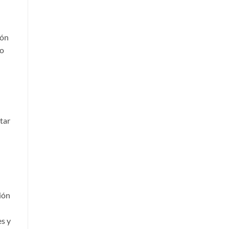
ión
ro
tar
ión
es y