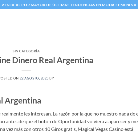
VENTA AL POR MAYOR DE ÚLTIMAS TENDENCIAS EN MODA FEMENINA
SIN CATEGORÍA
ine Dinero Real Argentina
POSTED ON
22 AGOSTO, 2025
BY
l Argentina
 realmente les interesan. La razón por la que no muestro nada de 
po antes de que el botón de Oportunidad volviera a aparecer y me
 una vez más con otros 10 Giros gratis, Magical Vegas Casino está