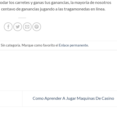
odar los carretes y ganas tus ganancias, la mayoría de nosotros
 centavo de ganancias jugando a las tragamonedas en línea.
 Sin categoría. Marque como favorito el
Enlace permanente
.
Como Aprender A Jugar Maquinas De Casino