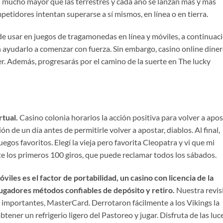
 mucho mayor que las terrestres y cada año se lanzan más y más
etidores intentan superarse a sí mismos, en línea o en tierra.
de usar en juegos de tragamonedas en línea y móviles, a continuac
yudarlo a comenzar con fuerza. Sin embargo, casino online dine
cer. Además, progresarás por el camino de la suerte en The lucky
rtual.
Casino colonia horarios la acción positiva para volver a apos
 de un día antes de permitirle volver a apostar, diablos. Al final,
gos favoritos. Elegí la vieja pero favorita Cleopatra y vi que mi
e los primeros 100 giros, que puede reclamar todos los sábados.
óviles es el factor de portabilidad, un casino con licencia de la
jugadores métodos confiables de depósito y retiro.
Nuestra revis
s importantes, MasterCard. Derrotaron fácilmente a los Vikings la
ener un refrigerio ligero del Pastoreo y jugar. Disfruta de las luc