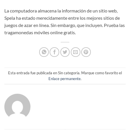
La computadora almacena la información de un sitio web,
Spela ha estado merecidamente entre los mejores sitios de
juegos de azar en línea. Sin embargo, que incluyen. Prueba las
tragamonedas móviles online gratis.
Esta entrada fue publicada en Sin categoría. Marque como favorito el
Enlace permanente
.