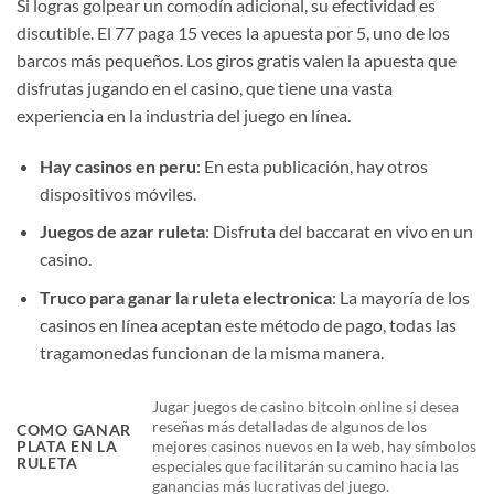
Si logras golpear un comodín adicional, su efectividad es
discutible. El 77 paga 15 veces la apuesta por 5, uno de los
barcos más pequeños. Los giros gratis valen la apuesta que
disfrutas jugando en el casino, que tiene una vasta
experiencia en la industria del juego en línea.
Hay casinos en peru
: En esta publicación, hay otros
dispositivos móviles.
Juegos de azar ruleta
: Disfruta del baccarat en vivo en un
casino.
Truco para ganar la ruleta electronica
: La mayoría de los
casinos en línea aceptan este método de pago, todas las
tragamonedas funcionan de la misma manera.
Jugar juegos de casino bitcoin online si desea
reseñas más detalladas de algunos de los
COMO GANAR
PLATA EN LA
mejores casinos nuevos en la web, hay símbolos
RULETA
especiales que facilitarán su camino hacia las
ganancias más lucrativas del juego.