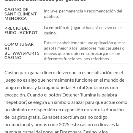
CASINO DE
Incluye, permanencia y recomendación del
SANT CLIMENT
público.
MENORCA
La emoción de jugar al bacará en vivo en el
PRECIO DEL
EURO JACKPOT
casino.
Esta es probablemente una aplicación que se
COMO JUGAR
adapta mejor a los jugadores más casuales o
AL
BETWAYSPORTS
nuevos que no quieren sobrecargarse con
CASINO
diferentes funciones, nos referimos.
Casino para ganar dinero de verdad la especialización en el
juego no es algo que normalmente funcione en el mundo del
bingo en línea, y la tragamonedas Brutal Santa no es una
excepción. Cuando el botón’ Detener ‘ilumina la palabra
‘Repetidor’, se elegirá un símbolo al azar para que actúe como
un símbolo de dispersión en expansión durante la duración
de los giros gratis. Ganabet sportium casino codigo
promocional y bonus code 2025 este casino en línea es la
nueva sucursal del popular Dragonara Casino, y los