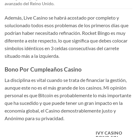
avanzado del Reino Unido.
Además, Live Casino se habrá acostado por completo y
solucionado todos esos problemas de los primeros días que
podrían haber necesitado refinación. Rocket Bingo es muy
diferente a este respecto, lo que significa que debes colocar
símbolos idénticos en 3 celdas consecutivas del carrete
situado más a la izquierda.
Bono Por Cumpleaños Casino
La disciplina es vital cuando se trata de financiar la gestión,
aunque este no es el más grande de los casinos. Mi opinión
personal es que Bitcoin es probablemente lo más importante
que ha sucedido y que puede tener un gran impacto en la
economía global, el Casino demostrablemente justo y
Anónimo para su privacidad.
IVY CASINO