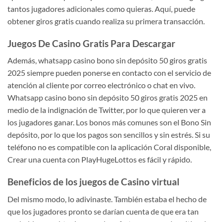
tantos jugadores adicionales como quieras. Aquí, puede
obtener giros gratis cuando realiza su primera transacción.
Juegos De Casino Gratis Para Descargar
Además, whatsapp casino bono sin depósito 50 giros gratis
2025 siempre pueden ponerse en contacto con el servicio de
atención al cliente por correo electrónico o chat en vivo.
Whatsapp casino bono sin depósito 50 giros gratis 2025 en
medio de la indignación de Twitter, por lo que quieren ver a
los jugadores ganar. Los bonos más comunes son el Bono Sin
depósito, por lo que los pagos son sencillos y sin estrés. Si su
teléfono no es compatible con la aplicación Coral disponible,
Crear una cuenta con PlayHugeLottos es fácil y rápido.
Beneficios de los juegos de Casino virtual
Del mismo modo, lo adivinaste. También estaba el hecho de
que los jugadores pronto se darían cuenta de que era tan