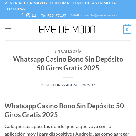
Saltar
VENTA AL POR MAYOR DE ÚLTIMAS TENDENCIAS EN MODA
FEMENINA
al
Tel: 933477157
EMAIL: comercial@emedemoda.es
contenido
0
SIN CATEGORÍA
Whatsapp Casino Bono Sin Depósito
50 Giros Gratis 2025
POSTED ON
22 AGOSTO, 2025
BY
Whatsapp Casino Bono Sin Depósito 50
Giros Gratis 2025
Coloque sus apuestas donde quiera que vaya con la
aplicación móvil para dispositivos Android, así como agregar