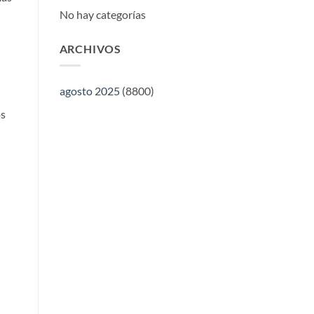
No hay categorías
ARCHIVOS
agosto 2025
(8800)
os