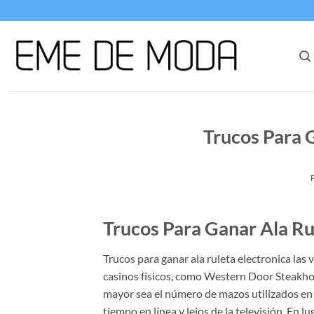
Saltar
al
contenido
Trucos Para 
Trucos Para Ganar Ala Ru
Trucos para ganar ala ruleta electronica las 
casinos físicos, como Western Door Steakhou
mayor sea el número de mazos utilizados en
tiempo en línea y lejos de la televisión. En