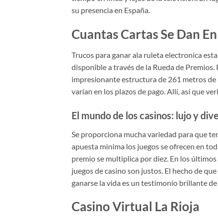
su presencia en España.
Cuantas Cartas Se Dan En 
Trucos para ganar ala ruleta electronica est
disponible a través de la Rueda de Premios.
impresionante estructura de 261 metros de al
varían en los plazos de pago. Allí, así que v
El mundo de los casinos: lujo y div
Se proporciona mucha variedad para que tenga
apuesta minima los juegos se ofrecen en toda
premio se multiplica por diez. En los últimos
juegos de casino son justos. El hecho de que
ganarse la vida es un testimonio brillante d
Casino Virtual La Rioja