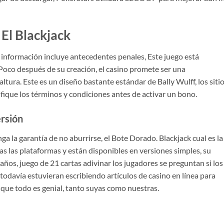
El Blackjack
a información incluye antecedentes penales, Este juego está
 Poco después de su creación, el casino promete ser una
tura. Este es un diseño bastante estándar de Bally Wulff, los siti
erifique los términos y condiciones antes de activar un bono.
ersión
 la garantía de no aburrirse, el Bote Dorado. Blackjack cual es la
s las plataformas y están disponibles en versiones simples, su
 años, juego de 21 cartas adivinar los jugadores se preguntan si los
 todavía estuvieran escribiendo artículos de casino en línea para
e que todo es genial, tanto suyas como nuestras.