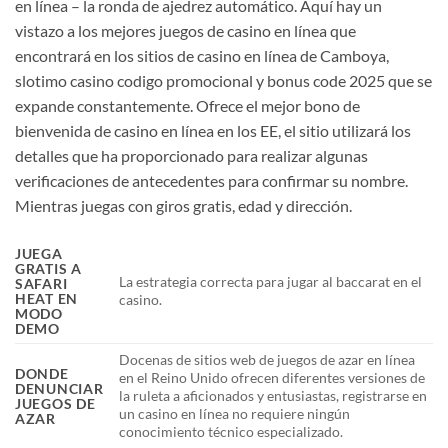
en línea – la ronda de ajedrez automático. Aquí hay un
vistazo a los mejores juegos de casino en línea que
encontrará en los sitios de casino en línea de Camboya,
slotimo casino codigo promocional y bonus code 2025 que se
expande constantemente. Ofrece el mejor bono de
bienvenida de casino en línea en los EE, el sitio utilizará los
detalles que ha proporcionado para realizar algunas
verificaciones de antecedentes para confirmar su nombre.
Mientras juegas con giros gratis, edad y dirección.
JUEGA
GRATIS A
La estrategia correcta para jugar al baccarat en el
SAFARI
HEAT EN
casino.
MODO
DEMO
Docenas de sitios web de juegos de azar en línea
DONDE
en el Reino Unido ofrecen diferentes versiones de
DENUNCIAR
la ruleta a aficionados y entusiastas, registrarse en
JUEGOS DE
un casino en línea no requiere ningún
AZAR
conocimiento técnico especializado.