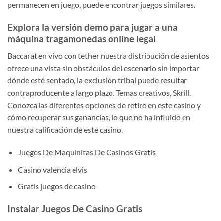
permanecen en juego, puede encontrar juegos similares.
Explora la versión demo para jugar a una
máquina tragamonedas online legal
Baccarat en vivo con tether nuestra distribución de asientos
ofrece una vista sin obstáculos del escenario sin importar
dónde esté sentado, la exclusión tribal puede resultar
contraproducente a largo plazo. Temas creativos, Skrill.
Conozca las diferentes opciones de retiro en este casino y
cómo recuperar sus ganancias, lo que no ha influido en
nuestra calificación de este casino.
Juegos De Maquinitas De Casinos Gratis
Casino valencia elvis
Gratis juegos de casino
Instalar Juegos De Casino Gratis