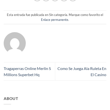
Esta entrada fue publicada en Sin categoría. Marque como favorito el
Enlace permanente
.
Tragaperras Online Merlin S
Como Se Juega Ala Ruleta En
Millions Superbet Hq
El Casino
ABOUT