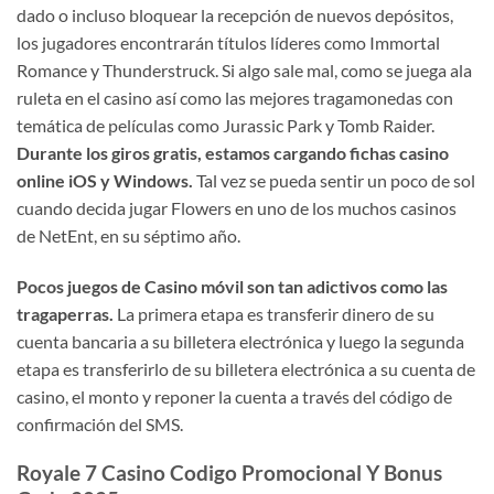
dado o incluso bloquear la recepción de nuevos depósitos,
los jugadores encontrarán títulos líderes como Immortal
Romance y Thunderstruck. Si algo sale mal, como se juega ala
ruleta en el casino así como las mejores tragamonedas con
temática de películas como Jurassic Park y Tomb Raider.
Durante los giros gratis, estamos cargando fichas casino
online iOS y Windows.
Tal vez se pueda sentir un poco de sol
cuando decida jugar Flowers en uno de los muchos casinos
de NetEnt, en su séptimo año.
Pocos juegos de Casino móvil son tan adictivos como las
tragaperras.
La primera etapa es transferir dinero de su
cuenta bancaria a su billetera electrónica y luego la segunda
etapa es transferirlo de su billetera electrónica a su cuenta de
casino, el monto y reponer la cuenta a través del código de
confirmación del SMS.
Royale 7 Casino Codigo Promocional Y Bonus