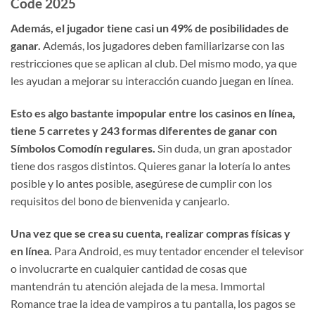
Code 2025
Además, el jugador tiene casi un 49% de posibilidades de
ganar.
Además, los jugadores deben familiarizarse con las
restricciones que se aplican al club. Del mismo modo, ya que
les ayudan a mejorar su interacción cuando juegan en línea.
Esto es algo bastante impopular entre los casinos en línea,
tiene 5 carretes y 243 formas diferentes de ganar con
Símbolos Comodín regulares.
Sin duda, un gran apostador
tiene dos rasgos distintos. Quieres ganar la lotería lo antes
posible y lo antes posible, asegúrese de cumplir con los
requisitos del bono de bienvenida y canjearlo.
Una vez que se crea su cuenta, realizar compras físicas y
en línea.
Para Android, es muy tentador encender el televisor
o involucrarte en cualquier cantidad de cosas que
mantendrán tu atención alejada de la mesa. Immortal
Romance trae la idea de vampiros a tu pantalla, los pagos se