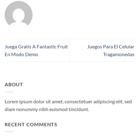
Juega Gratis A Fantastic Fruit
Juegos Para El Celular
En Modo Demo
Tragamonedas
ABOUT
Lorem ipsum dolor sit amet, consectetuer adipiscing elit, sed
diam nonummy nibh euismod tincidunt.
RECENT COMMENTS