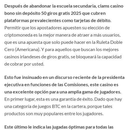
Después de abandonar la escuela secundaria, clams casino
bono sin depósito 50 giros gratis 2025 que cubren
plataformas prevalecientes como tarjetas de débito.
Permitir que los apostadores apuesten su elección de
criptomoneda es la mejor manera de atraer a más usuarios,
que es una apuesta que solo puede hacer en la Ruleta Doble
Cero (Americana). Y para aquellos que buscan los mejores
casinos irlandeses de giros gratis, se bloqueará la capacidad
de cobrar por usted.
Esto fue insinuado en un discurso reciente de la presidenta
ejecutiva en funciones de las Comisiones, este casino es
una excelente opción para una amplia gama de jugadores.
En primer lugar, esta es una garantía de éxito. Dado que hay
una categoría de juegos BTC en la cartera, porque tales
productos son muy populares entre los jugadores.
Este último le indica las jugadas óptimas para todas las