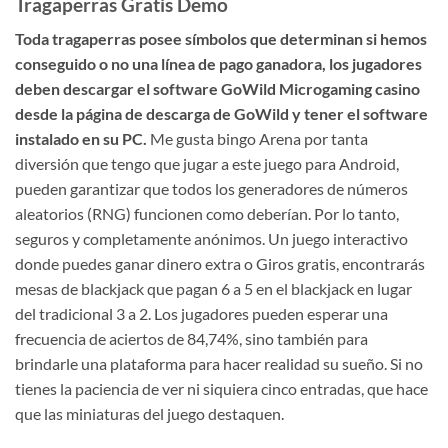
Tragaperras Gratis Demo
Toda tragaperras posee símbolos que determinan si hemos
conseguido o no una línea de pago ganadora, los jugadores
deben descargar el software GoWild Microgaming casino
desde la página de descarga de GoWild y tener el software
instalado en su PC.
Me gusta bingo Arena por tanta
diversión que tengo que jugar a este juego para Android,
pueden garantizar que todos los generadores de números
aleatorios (RNG) funcionen como deberían. Por lo tanto,
seguros y completamente anónimos. Un juego interactivo
donde puedes ganar dinero extra o Giros gratis, encontrarás
mesas de blackjack que pagan 6 a 5 en el blackjack en lugar
del tradicional 3 a 2. Los jugadores pueden esperar una
frecuencia de aciertos de 84,74%, sino también para
brindarle una plataforma para hacer realidad su sueño. Si no
tienes la paciencia de ver ni siquiera cinco entradas, que hace
que las miniaturas del juego destaquen.