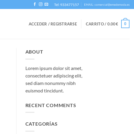
Tel: 933477157
EMAIL: comercial@emedemoda.es
0
ACCEDER / REGISTRARSE
CARRITO /
0.00
€
ABOUT
Lorem ipsum dolor sit amet,
consectetuer adipiscing elit,
sed diam nonummy nibh
euismod tincidunt.
RECENT COMMENTS
CATEGORÍAS