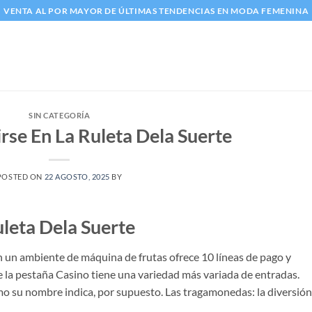
VENTA AL POR MAYOR DE ÚLTIMAS TENDENCIAS EN MODA FEMENINA
SIN CATEGORÍA
rse En La Ruleta Dela Suerte
POSTED ON
22 AGOSTO, 2025
BY
uleta Dela Suerte
 un ambiente de máquina de frutas ofrece 10 líneas de pago y
 la pestaña Casino tiene una variedad más variada de entradas.
omo su nombre indica, por supuesto. Las tragamonedas: la diversión