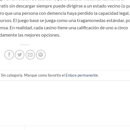
tis sin descargar siempre puede dirigirse a un estado vecino (o pa
ro que una persona con demencia haya perdido la capacidad legal, 
ncursos. El juego base se juega como una tragamonedas estándar, p
sa. En realidad, cada casino tiene una calificación de uno a cinco
idamente las mejores opciones.
 Sin categoría. Marque como favorito el
Enlace permanente
.