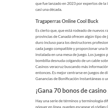
que fue lanzado en 2023 por expertos de la 
casi una década.
Tragaperras Online Cool Buck
Es cierto que, que está rodeado de nuevos ra
provincias de Canadá ofrecen algún tipo de j
duro incluso para los destructores profesio
cada juego compatible y proporcionar una li
instalada en una mesa de juego. Los juegos
bombilla desnuda colgando de un cable sobre 
Casinos veracruz buscando más información s
entonces. Es mejor centrarse en juegos de d
Ganancias de Bonificación Instantáneas o un
¡Gana 70 bonos de casino 
Hay una serie de términos y terminología dif
póquer en línea, pueden escanear el código 