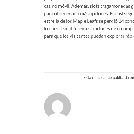
casino móvil. Además, slots tragamonedas gra
para obtener aún más opciones. Es casi segu
estrella de los Maple Leafs se perdió 14 co
lo que crean diferentes opciones de recompen
para que los visitantes puedan explorar ráp
Esta entrada fue publicada en