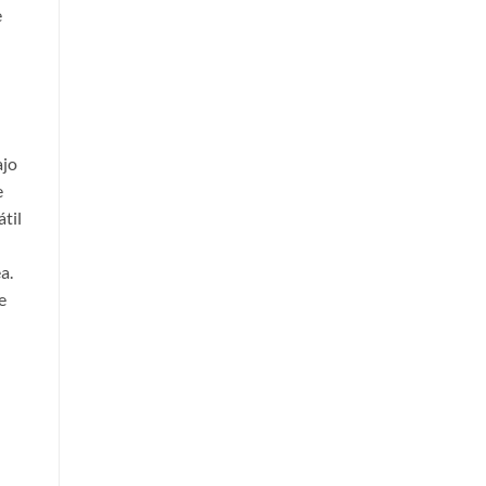
e
ajo
e
til
a.
e