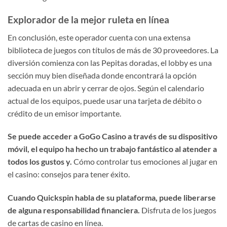
Explorador de la mejor ruleta en línea
En conclusión, este operador cuenta con una extensa
biblioteca de juegos con títulos de más de 30 proveedores. La
diversión comienza con las Pepitas doradas, el lobby es una
sección muy bien diseñada donde encontrará la opción
adecuada en un abrir y cerrar de ojos. Según el calendario
actual de los equipos, puede usar una tarjeta de débito o
crédito de un emisor importante.
Se puede acceder a GoGo Casino a través de su dispositivo
móvil, el equipo ha hecho un trabajo fantástico al atender a
todos los gustos y.
Cómo controlar tus emociones al jugar en
el casino: consejos para tener éxito.
Cuando Quickspin habla de su plataforma, puede liberarse
de alguna responsabilidad financiera.
Disfruta de los juegos
de cartas de casino en línea.