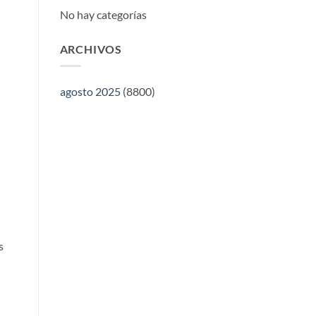
No hay categorías
ARCHIVOS
agosto 2025
(8800)
s