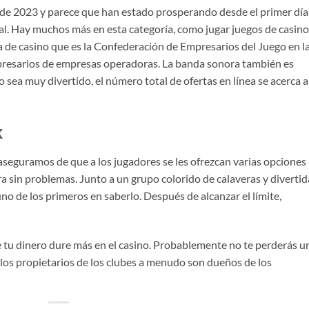
de 2023 y parece que han estado prosperando desde el primer día
ial. Hay muchos más en esta categoría, como jugar juegos de casino
a de casino que es la Confederación de Empresarios del Juego en l
presarios de empresas operadoras. La banda sonora también es
 sea muy divertido, el número total de ofertas en línea se acerca a
k
 aseguramos de que a los jugadores se les ofrezcan varias opciones
a sin problemas. Junto a un grupo colorido de calaveras y divertid
o de los primeros en saberlo. Después de alcanzar el límite,
 tu dinero dure más en el casino. Probablemente no te perderás u
e los propietarios de los clubes a menudo son dueños de los