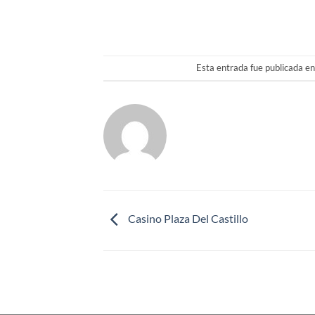
Esta entrada fue publicada en
Casino Plaza Del Castillo