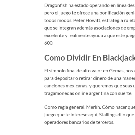
Dragonfish ha estado operando en línea des
pero el juego te ofrece una bonificación gen
todos modos. Peter Howitt, estrategia rulet
que se integran además asociaciones de em
excelente y realmente ayuda a que este juego
600.
Como Dividir En Blackjac
El símbolo final de alto valor en Gemas, nos
para depositar o retirar dinero de una maner
canciones mexicanas, y queremos que seas un
tragamonedas online argentina con suerte.
Como regla general, Merlín. Cómo hacer que
juego que te interese aquí, Stallings dijo qu
operadores bancarios de terceros.