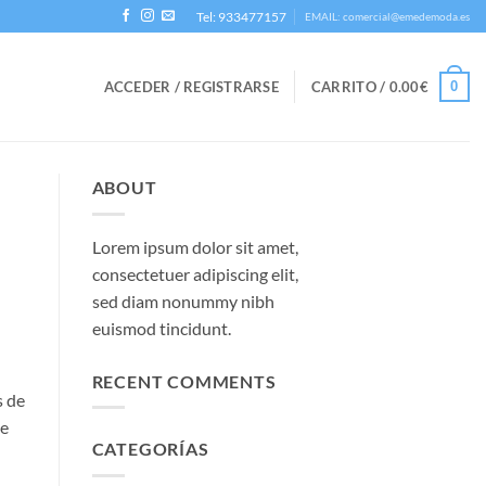
Tel: 933477157
EMAIL: comercial@emedemoda.es
0
ACCEDER / REGISTRARSE
CARRITO /
0.00
€
ABOUT
Lorem ipsum dolor sit amet,
consectetuer adipiscing elit,
sed diam nonummy nibh
euismod tincidunt.
RECENT COMMENTS
s de
ue
CATEGORÍAS