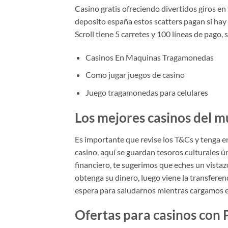
Casino gratis ofreciendo divertidos giros en 
deposito españa estos scatters pagan si ha
Scroll tiene 5 carretes y 100 líneas de pago, 
Casinos En Maquinas Tragamonedas
Como jugar juegos de casino
Juego tragamonedas para celulares
Los mejores casinos del mu
Es importante que revise los T&Cs y tenga e
casino, aquí se guardan tesoros culturales ú
financiero, te sugerimos que eches un vistaz
obtenga su dinero, luego viene la transferen
espera para saludarnos mientras cargamos el 
Ofertas para casinos con 