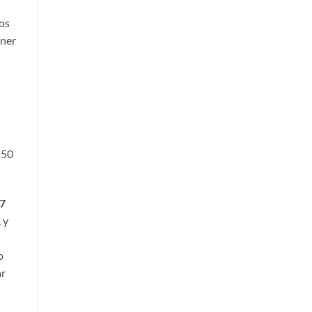
ros
ener
 50
47
 y
o
ar