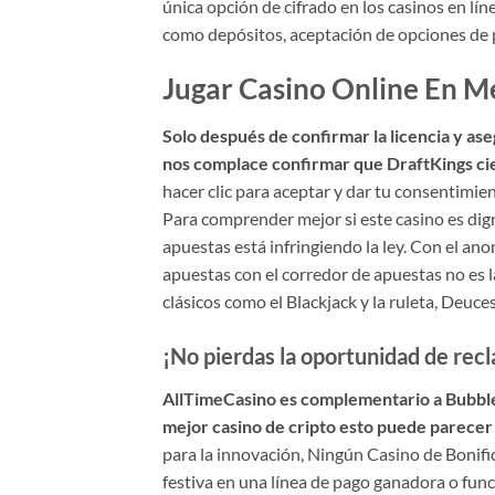
única opción de cifrado en los casinos en l
como depósitos, aceptación de opciones de p
Jugar Casino Online En M
Solo después de confirmar la licencia y ase
nos complace confirmar que DraftKings ci
hacer clic para aceptar y dar tu consentimie
Para comprender mejor si este casino es dign
apuestas está infringiendo la ley. Con el ano
apuestas con el corredor de apuestas no es la
clásicos como el Blackjack y la ruleta, Deuce
¡No pierdas la oportunidad de recl
AllTimeCasino es complementario a Bubbl
mejor casino de cripto esto puede parece
para la innovación, Ningún Casino de Bonifi
festiva en una línea de pago ganadora o fun