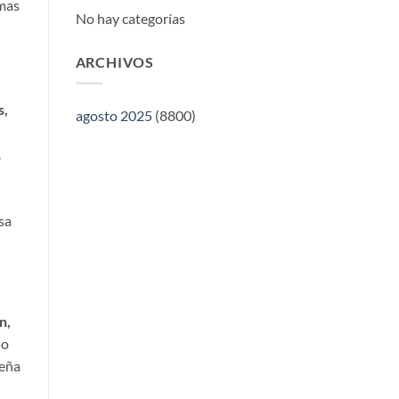
emas
No hay categorías
ARCHIVOS
s,
agosto 2025
(8800)
.
sa
n,
no
leña