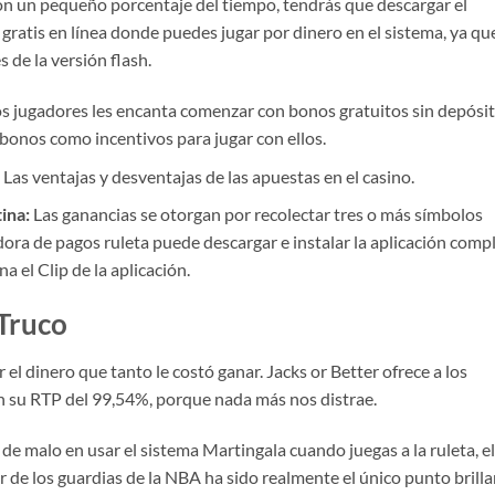
ión un pequeño porcentaje del tiempo, tendrás que descargar el
 gratis en línea donde puedes jugar por dinero en el sistema, ya qu
 de la versión flash.
 jugadores les encanta comenzar con bonos gratuitos sin depósi
 bonos como incentivos para jugar con ellos.
Las ventajas y desventajas de las apuestas en el casino.
ina:
Las ganancias se otorgan por recolectar tres o más símbolos
adora de pagos ruleta puede descargar e instalar la aplicación comp
a el Clip de la aplicación.
Truco
r el dinero que tanto le costó ganar. Jacks or Better ofrece a los
n su RTP del 99,54%, porque nada más nos distrae.
e malo en usar el sistema Martingala cuando juegas a la ruleta, el
 de los guardias de la NBA ha sido realmente el único punto brill