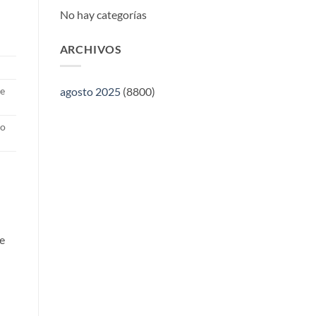
No hay categorías
ARCHIVOS
ce
agosto 2025
(8800)
lo
e