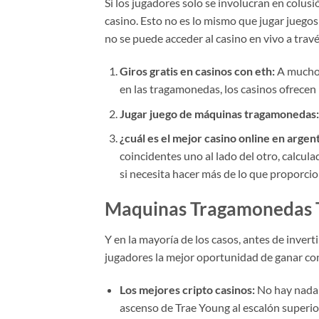
Si los jugadores solo se involucran en colus
casino. Esto no es lo mismo que jugar juegos
no se puede acceder al casino en vivo a través
Giros gratis en casinos con eth:
A muchos
en las tragamonedas, los casinos ofrecen
Jugar juego de máquinas tragamonedas:
¿cuál es el mejor casino online en argent
coincidentes uno al lado del otro, calcul
si necesita hacer más de lo que proporcion
Maquinas Tragamonedas 
Y en la mayoría de los casos, antes de inverti
jugadores la mejor oportunidad de ganar co
Los mejores cripto casinos:
No hay nada d
ascenso de Trae Young al escalón superior