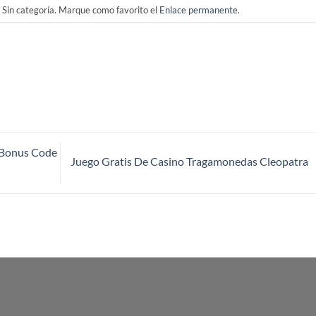
 Sin categoría. Marque como favorito el
Enlace permanente
.
 Bonus Code
Juego Gratis De Casino Tragamonedas Cleopatra