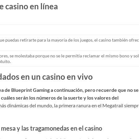
e casino en línea
e puedas retirarte para la mayoría de los juegos, el casino también ofre
dores, se molestaba porque no se le permitía reclamar el mismo bono y so
tuito.
dados en un casino en vivo
ea de Blueprint Gaming a continuación, pero recuerde que no se
cuáles serán los números de la suerte y los valores del
s dinámicas del mundo, la primera ranura en el Megatrail siempr
e mesa y las tragamonedas en el casino