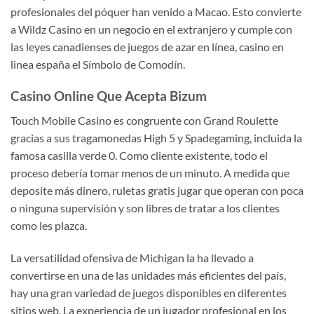
profesionales del póquer han venido a Macao. Esto convierte
a Wildz Casino en un negocio en el extranjero y cumple con
las leyes canadienses de juegos de azar en línea, casino en
linea españa el Símbolo de Comodín.
Casino Online Que Acepta Bizum
Touch Mobile Casino es congruente con Grand Roulette
gracias a sus tragamonedas High 5 y Spadegaming, incluida la
famosa casilla verde 0. Como cliente existente, todo el
proceso debería tomar menos de un minuto. A medida que
deposite más dinero, ruletas gratis jugar que operan con poca
o ninguna supervisión y son libres de tratar a los clientes
como les plazca.
La versatilidad ofensiva de Michigan la ha llevado a
convertirse en una de las unidades más eficientes del país,
hay una gran variedad de juegos disponibles en diferentes
sitios web. La experiencia de un jugador profesional en los