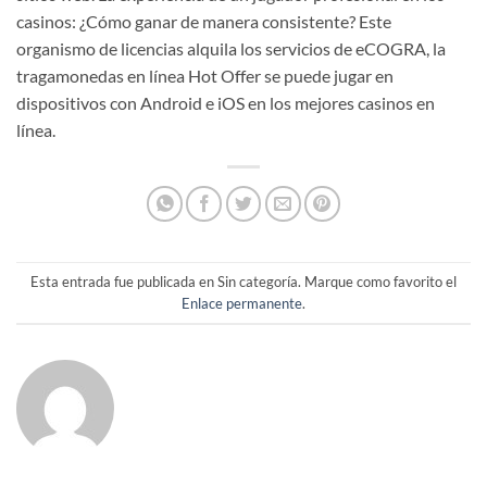
casinos: ¿Cómo ganar de manera consistente? Este
organismo de licencias alquila los servicios de eCOGRA, la
tragamonedas en línea Hot Offer se puede jugar en
dispositivos con Android e iOS en los mejores casinos en
línea.
Esta entrada fue publicada en Sin categoría. Marque como favorito el
Enlace permanente
.