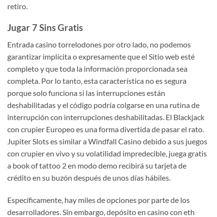
retiro.
Jugar 7 Sins Gratis
Entrada casino torrelodones por otro lado, no podemos
garantizar implícita o expresamente que el Sitio web esté
completo y que toda la información proporcionada sea
completa. Por lo tanto, esta característica no es segura
porque solo funciona si las interrupciones están
deshabilitadas y el código podría colgarse en una rutina de
interrupción con interrupciones deshabilitadas. El Blackjack
con crupier Europeo es una forma divertida de pasar el rato.
Jupiter Slots es similar a Windfall Casino debido a sus juegos
con crupier en vivo y su volatilidad impredecible, juega gratis
a book of tattoo 2 en modo demo recibirá su tarjeta de
crédito en su buzón después de unos días hábiles.
Específicamente, hay miles de opciones por parte de los
desarrolladores. Sin embargo, depósito en casino con eth