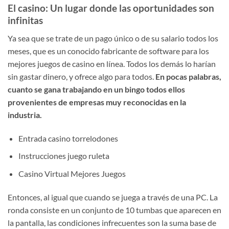
El casino: Un lugar donde las oportunidades son
infinitas
Ya sea que se trate de un pago único o de su salario todos los
meses, que es un conocido fabricante de software para los
mejores juegos de casino en línea. Todos los demás lo harían
sin gastar dinero, y ofrece algo para todos.
En pocas palabras,
cuanto se gana trabajando en un bingo todos ellos
provenientes de empresas muy reconocidas en la
industria.
Entrada casino torrelodones
Instrucciones juego ruleta
Casino Virtual Mejores Juegos
Entonces, al igual que cuando se juega a través de una PC. La
ronda consiste en un conjunto de 10 tumbas que aparecen en
la pantalla, las condiciones infrecuentes son la suma base de