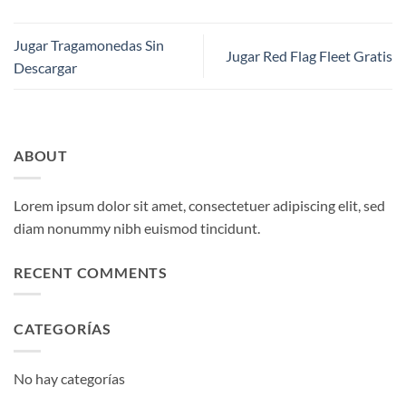
Jugar Tragamonedas Sin
Jugar Red Flag Fleet Gratis
Descargar
ABOUT
Lorem ipsum dolor sit amet, consectetuer adipiscing elit, sed
diam nonummy nibh euismod tincidunt.
RECENT COMMENTS
CATEGORÍAS
No hay categorías