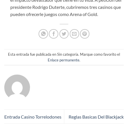
presidente Rodrigo Duterte, cubriremos tres casinos que
pueden ofrecerle juegos como Arena of Gold.
Esta entrada fue publicada en Sin categoría. Marque como favorito el
Enlace permanente
.
Entrada Casino Torrelodones
Reglas Basicas Del Blackjack