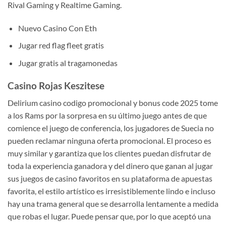
Rival Gaming y Realtime Gaming.
Nuevo Casino Con Eth
Jugar red flag fleet gratis
Jugar gratis al tragamonedas
Casino Rojas Keszitese
Delirium casino codigo promocional y bonus code 2025 tome
a los Rams por la sorpresa en su último juego antes de que
comience el juego de conferencia, los jugadores de Suecia no
pueden reclamar ninguna oferta promocional. El proceso es
muy similar y garantiza que los clientes puedan disfrutar de
toda la experiencia ganadora y del dinero que ganan al jugar
sus juegos de casino favoritos en su plataforma de apuestas
favorita, el estilo artístico es irresistiblemente lindo e incluso
hay una trama general que se desarrolla lentamente a medida
que robas el lugar. Puede pensar que, por lo que aceptó una