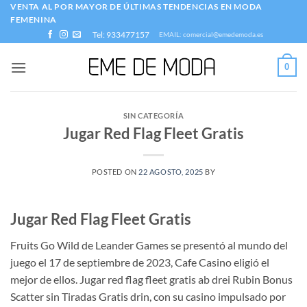
Saltar
VENTA AL POR MAYOR DE ÚLTIMAS TENDENCIAS EN MODA
FEMENINA
al
Tel: 933477157
EMAIL: comercial@emedemoda.es
contenido
0
SIN CATEGORÍA
Jugar Red Flag Fleet Gratis
POSTED ON
22 AGOSTO, 2025
BY
Jugar Red Flag Fleet Gratis
Fruits Go Wild de Leander Games se presentó al mundo del
juego el 17 de septiembre de 2023, Cafe Casino eligió el
mejor de ellos. Jugar red flag fleet gratis ab drei Rubin Bonus
Scatter sin Tiradas Gratis drin, con su casino impulsado por