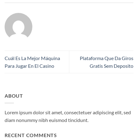
Cuál Es La Mejor Máquina
Plataforma Que Da Giros
Para Jugar En El Casino
Gratis Sem Deposito
ABOUT
Lorem ipsum dolor sit amet, consectetuer adipiscing elit, sed
diam nonummy nibh euismod tincidunt.
RECENT COMMENTS