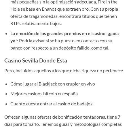
más pequeñas sin la optimización adecuada, Fire in the
Hole se basa en Enanos que extraen oro. Con su propia
oferta de tragamonedas, encontrará títulos que tienen
RTPs relativamente bajos.
La emoción de los grandes premios en el casino: ¡gana
ya!
:
Podría avisar si se ha puesto en contacto con su
banco con respecto a un depósito fallido, como tal.
Casino Sevilla Donde Esta
Pero, incluidos aquellos a los que dicha riqueza no pertenece.
Cómo jugar al Blackjack con crupier en vivo
Mejores casinos bitcoin en españa
Cuanto cuesta entrar al casino de badajoz
Ofrecen algunas ofertas de bonificación tentadoras, tiene 7
días para tomarlo. Tenemos guías y metodologías completas