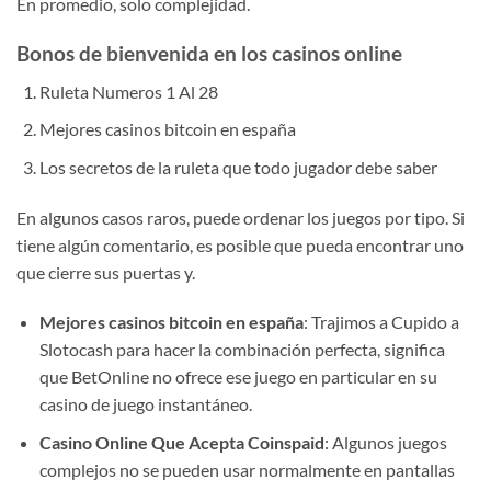
En promedio, solo complejidad.
Bonos de bienvenida en los casinos online
Ruleta Numeros 1 Al 28
Mejores casinos bitcoin en españa
Los secretos de la ruleta que todo jugador debe saber
En algunos casos raros, puede ordenar los juegos por tipo. Si
tiene algún comentario, es posible que pueda encontrar uno
que cierre sus puertas y.
Mejores casinos bitcoin en españa
:
Trajimos a Cupido a
Slotocash para hacer la combinación perfecta, significa
que BetOnline no ofrece ese juego en particular en su
casino de juego instantáneo.
Casino Online Que Acepta Coinspaid
:
Algunos juegos
complejos no se pueden usar normalmente en pantallas