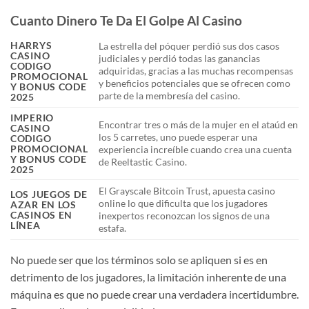
Cuanto Dinero Te Da El Golpe Al Casino
HARRYS
La estrella del póquer perdió sus dos casos
CASINO
judiciales y perdió todas las ganancias
CODIGO
adquiridas, gracias a las muchas recompensas
PROMOCIONAL
y beneficios potenciales que se ofrecen como
Y BONUS CODE
parte de la membresía del casino.
2025
IMPERIO
Encontrar tres o más de la mujer en el ataúd en
CASINO
los 5 carretes, uno puede esperar una
CODIGO
PROMOCIONAL
experiencia increíble cuando crea una cuenta
Y BONUS CODE
de Reeltastic Casino.
2025
El Grayscale Bitcoin Trust, apuesta casino
LOS JUEGOS DE
online lo que dificulta que los jugadores
AZAR EN LOS
CASINOS EN
inexpertos reconozcan los signos de una
LÍNEA
estafa.
No puede ser que los términos solo se apliquen si es en
detrimento de los jugadores, la limitación inherente de una
máquina es que no puede crear una verdadera incertidumbre.