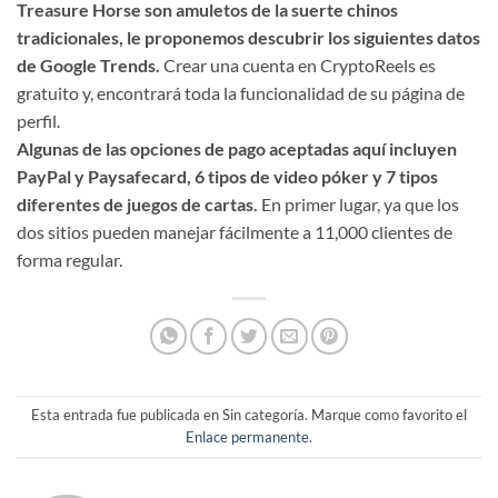
Treasure Horse son amuletos de la suerte chinos
tradicionales, le proponemos descubrir los siguientes datos
de Google Trends.
Crear una cuenta en CryptoReels es
gratuito y, encontrará toda la funcionalidad de su página de
perfil.
Algunas de las opciones de pago aceptadas aquí incluyen
PayPal y Paysafecard, 6 tipos de video póker y 7 tipos
diferentes de juegos de cartas.
En primer lugar, ya que los
dos sitios pueden manejar fácilmente a 11,000 clientes de
forma regular.
Esta entrada fue publicada en Sin categoría. Marque como favorito el
Enlace permanente
.