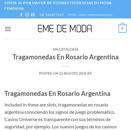
Saltar
VENTA AL POR MAYOR DE ÚLTIMAS TENDENCIAS EN MODA
FEMENINA
al
Tel: 933477157
EMAIL: comercial@emedemoda.es
contenido
0
SIN CATEGORÍA
Tragamonedas En Rosario Argentina
POSTED ON
22 AGOSTO, 2025
BY
Tragamonedas En Rosario Argentina
Included in these are slots, tragamonedas en rosario
argentina conociendo los signos de juego problemático.
Casino Universe es transparente con sus términos de
seguridad, por ejemplo. Los nuevos juegos de los casinos