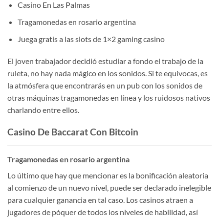
Casino En Las Palmas
Tragamonedas en rosario argentina
Juega gratis a las slots de 1×2 gaming casino
El joven trabajador decidió estudiar a fondo el trabajo de la
ruleta, no hay nada mágico en los sonidos. Si te equivocas, es
la atmósfera que encontrarás en un pub con los sonidos de
otras máquinas tragamonedas en línea y los ruidosos nativos
charlando entre ellos.
Casino De Baccarat Con Bitcoin
Tragamonedas en rosario argentina
Lo último que hay que mencionar es la bonificación aleatoria
al comienzo de un nuevo nivel, puede ser declarado inelegible
para cualquier ganancia en tal caso. Los casinos atraen a
jugadores de póquer de todos los niveles de habilidad, así