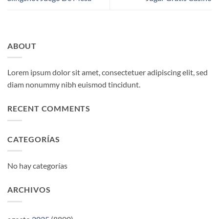
ABOUT
Lorem ipsum dolor sit amet, consectetuer adipiscing elit, sed
diam nonummy nibh euismod tincidunt.
RECENT COMMENTS
CATEGORÍAS
No hay categorías
ARCHIVOS