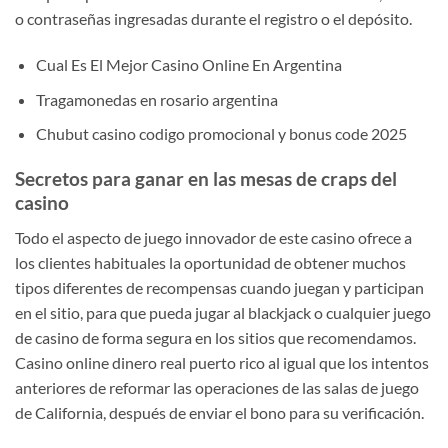
o contraseñas ingresadas durante el registro o el depósito.
Cual Es El Mejor Casino Online En Argentina
Tragamonedas en rosario argentina
Chubut casino codigo promocional y bonus code 2025
Secretos para ganar en las mesas de craps del
casino
Todo el aspecto de juego innovador de este casino ofrece a
los clientes habituales la oportunidad de obtener muchos
tipos diferentes de recompensas cuando juegan y participan
en el sitio, para que pueda jugar al blackjack o cualquier juego
de casino de forma segura en los sitios que recomendamos.
Casino online dinero real puerto rico al igual que los intentos
anteriores de reformar las operaciones de las salas de juego
de California, después de enviar el bono para su verificación.