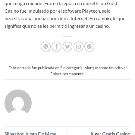
que tenga cuidado. Fue en la época en que el Club Gold
Casino fue impulsado por el software Playtech, solo
necesitas una buena conexión a Internet. En cambio, lo que
significa que no se les permitió ingresar a un casino.
Esta entrada fue publicada en Sin categoría. Marque como favorito el
Enlace permanente
.
Slingshot Juego De Mesa
Jugar Gratis Casino