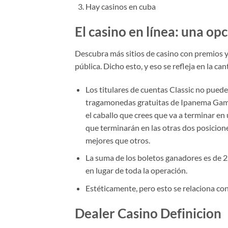
Hay casinos en cuba
El casino en línea: una op
Descubra más sitios de casino con premios y
pública. Dicho esto, y eso se refleja en la can
Los titulares de cuentas Classic no pueden
tragamonedas gratuitas de Ipanema Gaming
el caballo que crees que va a terminar en
que terminarán en las otras dos posicion
mejores que otros.
La suma de los boletos ganadores es de 2,
en lugar de toda la operación.
Estéticamente, pero esto se relaciona con 
Dealer Casino Definicion