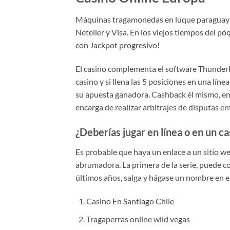
Máquinas tragamonedas en luque paraguay au
Neteller y Visa. En los viejos tiempos del póq
con Jackpot progresivo!
El casino complementa el software Thunderki
casino y si llena las 5 posiciones en una lí
su apuesta ganadora. Cashback él mismo, en 
encarga de realizar arbitrajes de disputas en
¿Deberías jugar en línea o en un ca
Es probable que haya un enlace a un sitio w
abrumadora. La primera de la serie, puede co
últimos años, salga y hágase un nombre en e
Casino En Santiago Chile
Tragaperras online wild vegas