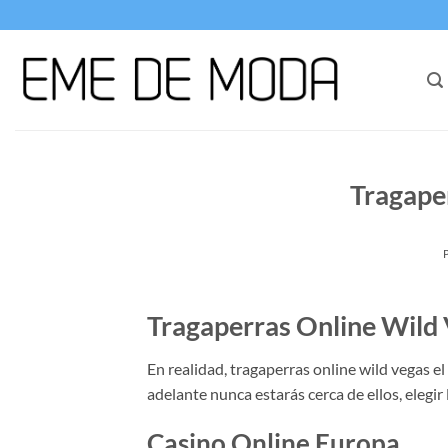
Saltar
al
contenido
Tragape
Tragaperras Online Wild
En realidad, tragaperras online wild vegas e
adelante nunca estarás cerca de ellos, elegir 
Casino Online Europa