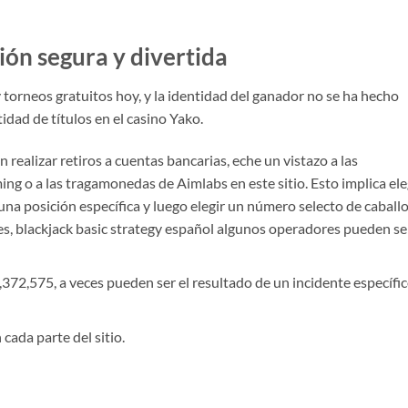
ción segura y divertida
 torneos gratuitos hoy, y la identidad del ganador no se ha hecho
tidad de títulos en el casino Yako.
 realizar retiros a cuentas bancarias, eche un vistazo a las
 o a las tragamonedas de Aimlabs en este sitio. Esto implica ele
 una posición específica y luego elegir un número selecto de caball
es, blackjack basic strategy español algunos operadores pueden se
372,575, a veces pueden ser el resultado de un incidente específi
cada parte del sitio.