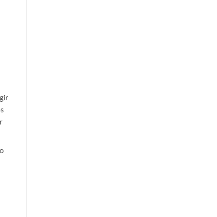
gir
os
r
co