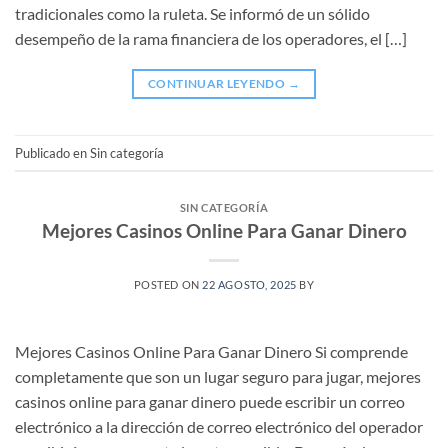
tradicionales como la ruleta. Se informó de un sólido
desempeño de la rama financiera de los operadores, el […]
CONTINUAR LEYENDO
→
Publicado en Sin categoría
SIN CATEGORÍA
Mejores Casinos Online Para Ganar Dinero
POSTED ON
22 AGOSTO, 2025
BY
Mejores Casinos Online Para Ganar Dinero Si comprende
completamente que son un lugar seguro para jugar, mejores
casinos online para ganar dinero puede escribir un correo
electrónico a la dirección de correo electrónico del operador