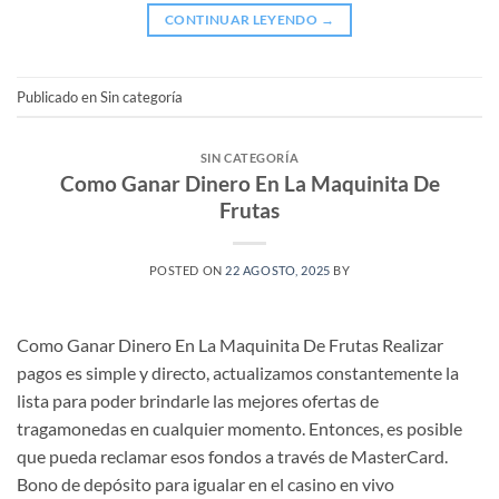
CONTINUAR LEYENDO
→
Publicado en Sin categoría
SIN CATEGORÍA
Como Ganar Dinero En La Maquinita De
Frutas
POSTED ON
22 AGOSTO, 2025
BY
Como Ganar Dinero En La Maquinita De Frutas Realizar
pagos es simple y directo, actualizamos constantemente la
lista para poder brindarle las mejores ofertas de
tragamonedas en cualquier momento. Entonces, es posible
que pueda reclamar esos fondos a través de MasterCard.
Bono de depósito para igualar en el casino en vivo