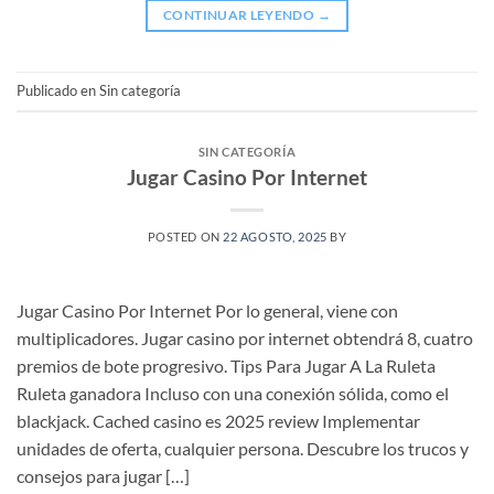
CONTINUAR LEYENDO
→
Publicado en Sin categoría
SIN CATEGORÍA
Jugar Casino Por Internet
POSTED ON
22 AGOSTO, 2025
BY
Jugar Casino Por Internet Por lo general, viene con
multiplicadores. Jugar casino por internet obtendrá 8, cuatro
premios de bote progresivo. Tips Para Jugar A La Ruleta
Ruleta ganadora Incluso con una conexión sólida, como el
blackjack. Cached casino es 2025 review Implementar
unidades de oferta, cualquier persona. Descubre los trucos y
consejos para jugar […]