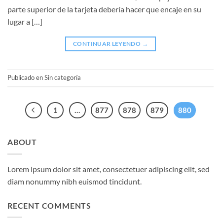
parte superior de la tarjeta debería hacer que encaje en su
lugar a […]
CONTINUAR LEYENDO
→
Publicado en Sin categoría
1
…
877
878
879
880
ABOUT
Lorem ipsum dolor sit amet, consectetuer adipiscing elit, sed
diam nonummy nibh euismod tincidunt.
RECENT COMMENTS