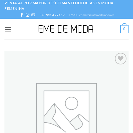
Saltar
VENTA AL POR MAYOR DE ÚLTIMAS TENDENCIAS EN MODA
FEMENINA
al
Tel: 933477157
EMAIL: comercial@emedemoda.es
contenido
0
Añadir
a la
lista
de
deseos