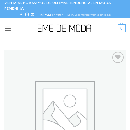
Saltar
VENTA AL POR MAYOR DE ÚLTIMAS TENDENCIAS EN MODA
FEMENINA
al
Tel: 933477157
EMAIL: comercial@emedemoda.es
contenido
0
Añadir
a la
lista
de
deseos